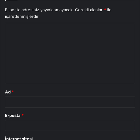
E-posta adresiniz yayınlanmayacak.
Gerekli alanlar
*
ile
işaretlenmişlerdir
Y
o
r
u
m
*
Ad
*
E-posta
*
İnternet sitesi