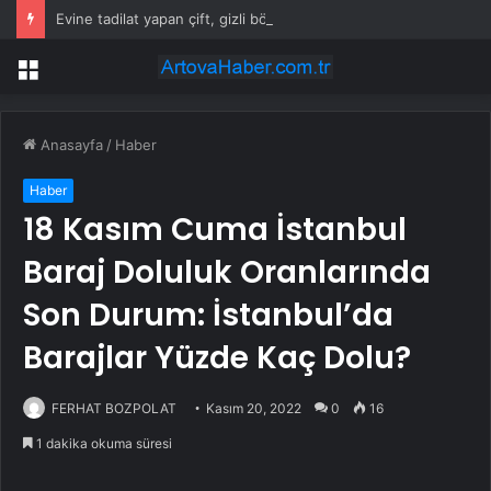
Evine tadilat yapan çift, gizli bölmede deste deste para buldu
Menü
Anasayfa
/
Haber
Haber
18 Kasım Cuma İstanbul
Baraj Doluluk Oranlarında
Son Durum: İstanbul’da
Barajlar Yüzde Kaç Dolu?
FERHAT BOZPOLAT
Kasım 20, 2022
0
16
1 dakika okuma süresi