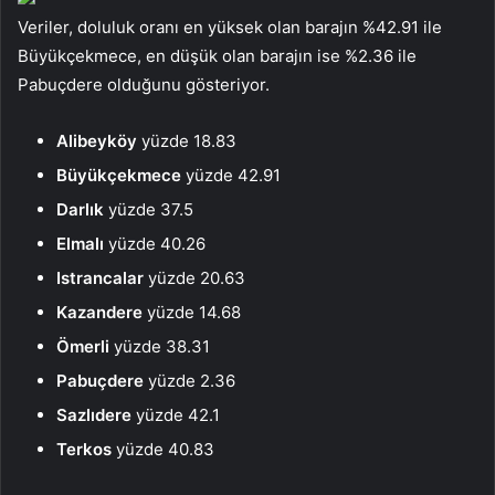
Veriler, doluluk oranı en yüksek olan barajın %42.91 ile
Büyükçekmece, en düşük olan barajın ise %2.36 ile
Pabuçdere olduğunu gösteriyor.
Alibeyköy
yüzde 18.83
Büyükçekmece
yüzde 42.91
Darlık
yüzde 37.5
Elmalı
yüzde 40.26
Istrancalar
yüzde 20.63
Kazandere
yüzde 14.68
Ömerli
yüzde 38.31
Pabuçdere
yüzde 2.36
Sazlıdere
yüzde 42.1
Terkos
yüzde 40.83