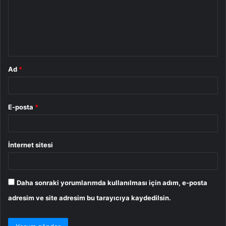
u
m
*
Ad
*
E-posta
*
İnternet sitesi
Daha sonraki yorumlarımda kullanılması için adım, e-posta
adresim ve site adresim bu tarayıcıya kaydedilsin.