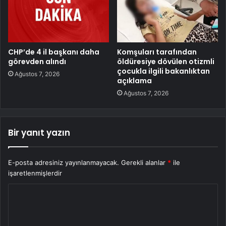
CHP’de 4 il başkanı daha
Komşuları tarafından
görevden alındı
öldüresiye dövülen otizmli
çocukla ilgili bakanlıktan
Ağustos 7, 2026
açıklama
Ağustos 7, 2026
Bir yanıt yazın
E-posta adresiniz yayınlanmayacak.
Gerekli alanlar
*
ile
işaretlenmişlerdir
Y
o
r