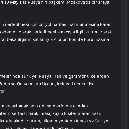
arı 10 Mayıs’ta Rusya’nın başkenti Moskova’da bir araya
 ilerletilmesi için bir yol haritası hazırlanmasına karar
kademeli olarak ilerletilmesi amacıyla ilgili kurum olarak
rat bakanlığının katılımıyla 4’lü bir komite kurulmasına
melerinde Türkiye, Rusya, İran ve garantör ülkelerden
Pedersen’in yanı sıra Ürdün, Irak ve Lübnan’dan
ir.
m ve sahadaki son gelişmelerin ele alındığı
rin serbest bırakılması, kayıp kişilerin aranması,
ular ele alındı. durum, ülkenin yeniden inşası ve Suriyeli
luşturulması da ele alındı. tartışılıyor.