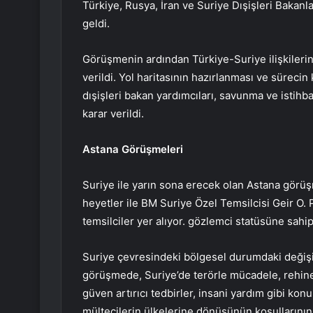
Türkiye, Rusya, İran ve Suriye Dışişleri Bakanl
geldi.
Görüşmenin ardından Türkiye-Suriye ilişkilerinin
verildi. Yol haritasının hazırlanması ve sürecin 
dışişleri bakan yardımcıları, savunma ve istihba
karar verildi.
Astana Görüşmeleri
Suriye ile yarın sona erecek olan Astana görüş
heyetler ile BM Suriye Özel Temsilcisi Geir O. 
temsilciler yer alıyor. gözlemci statüsüne sahipt
Suriye çevresindeki bölgesel durumdaki değişi
görüşmede, Suriye’de terörle mücadele, rehinele
güven artırıcı tedbirler, insani yardım gibi kon
mültecilerin ülkelerine dönüşünün koşullarının o