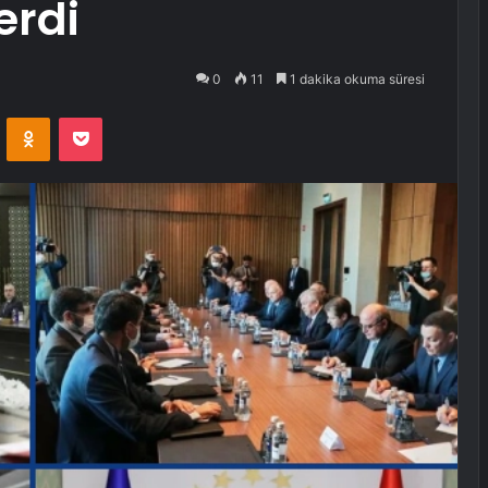
erdi
0
11
1 dakika okuma süresi
VKontakte
Odnoklassniki
Pocket