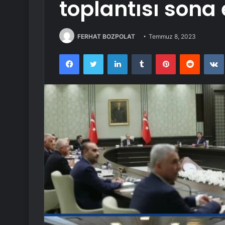
toplantısı sona 
FERHAT BOZPOLAT
Temmuz 8, 2023
Facebook
Twitter
LinkedIn
Tumblr
Pinterest
Reddit