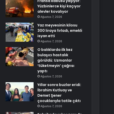
Fransa kabusu yaşıyor:
Yüzbinlerce kişi kaçıyor
alevler kovalıyor
Ağustos 7, 2026
Yaz meyvesinin kilosu
300 liraya fırladı, emekli
isyan etti
Ağustos 7, 2026
O balıklarda ilk kez
bulaşıcı hastalık
görüldü: Uzmanlar
‘tüketmeyin’ çağrısı
yaptı
Ağustos 7, 2026
Yıllar sonra buzlar eridi:
İbrahim Kutluay ve
Demet Şener
çocuklarıyla tatile çıktı
Ağustos 7, 2026