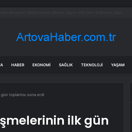
e Uyuşturucu Operasyonu: 1.7 Milyon Hap Ele Geçirildi
FA
HABER
EKONOMI
SAĞLIK
TEKNOLOJI
YAŞAM
 gün toplantısı sona erdi
şmelerinin ilk gün