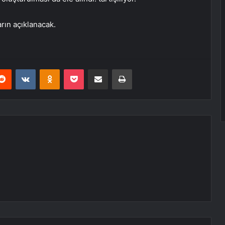
rın açıklanacak.
erest
Reddit
VKontakte
Odnoklassniki
Pocket
E-Posta ile paylaş
Yazdır