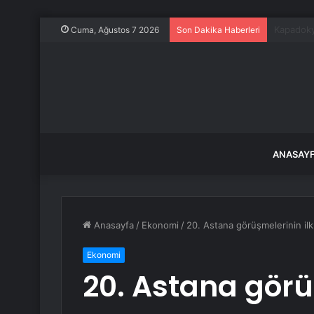
Kocaeli’d
Cuma, Ağustos 7 2026
Son Dakika Haberleri
ANASAY
Anasayfa
/
Ekonomi
/
20. Astana görüşmelerinin ilk
Ekonomi
20. Astana görü