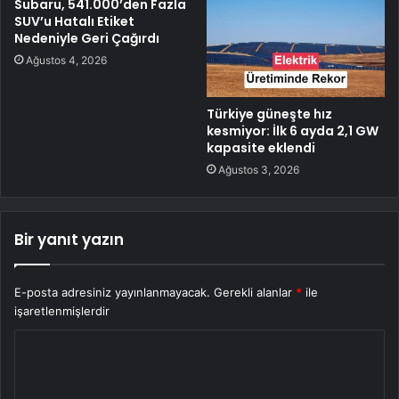
Subaru, 541.000’den Fazla
SUV’u Hatalı Etiket
Nedeniyle Geri Çağırdı
Ağustos 4, 2026
Türkiye güneşte hız
kesmiyor: İlk 6 ayda 2,1 GW
kapasite eklendi
Ağustos 3, 2026
Bir yanıt yazın
E-posta adresiniz yayınlanmayacak.
Gerekli alanlar
*
ile
işaretlenmişlerdir
Y
o
r