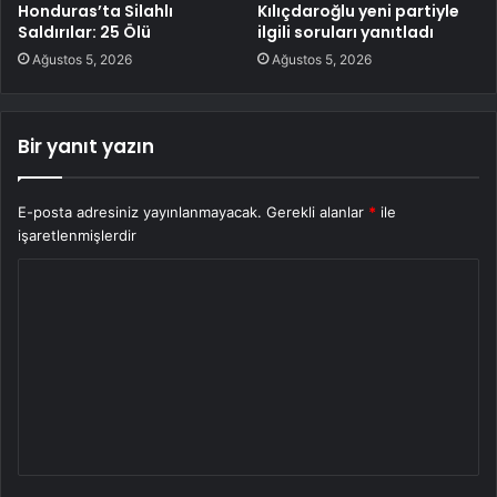
Honduras’ta Silahlı
Kılıçdaroğlu yeni partiyle
Saldırılar: 25 Ölü
ilgili soruları yanıtladı
Ağustos 5, 2026
Ağustos 5, 2026
Bir yanıt yazın
E-posta adresiniz yayınlanmayacak.
Gerekli alanlar
*
ile
işaretlenmişlerdir
Y
o
r
u
m
*