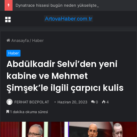
Dynatrace hissesi bugün neden yükselişte?
Menü
Anasayfa
/
Haber
Haber
Abdülkadir Selvi’den yeni
kabine ve Mehmet
Şimşek’le ilgili çarpıcı kulis
FERHAT BOZPOLAT
Haziran 20, 2023
0
4
1 dakika okuma süresi