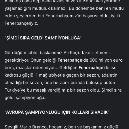
Allah da bana hep daha fazlasını verdi. Kendi kariyerimde
yaşamadığım mutluluk kalmadı. Bu dönemde beni en mutlu
eden şeylerden biri Fenerbahçemiz’in başarısı oldu, iyi ki
Fenerbahçeliyiz.
“ŞİMDİ SIRA GELDİ ŞAMPİYONLUĞA”
Gördüğüm tablo, başkanımız Ali Koç’u takdir etmemi
gerektiriyor. Onun geldiği
Fenerbahçe
‘de 600 milyon euro
borç, maaşlar ödenmiyor… Geldiğim
Fenerbahçe
‘de ise
kadrosu güçlü, 1 mağlubiyetle geçen bir sezon, adaletin
olmadığı bir sezon, hep beraber burada buluşup bütün
Türkiye’ye bu mesajı verdiğimiz bir sezon oldu. Şimdi sıra
geldi şampiyonluğa…
“AVRUPA ŞAMPİYONLUĞU İÇİN KOLLARI SIVADIK”
Sevgili Mario Branco, hocamız, ben ve başkanımız güçlü