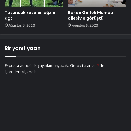
Tosuncuk kesenin ağzını
Bakan Gürlek Mumcu
açtı
ailesiyle görüştü
Ağustos 8, 2026
Ağustos 8, 2026
Bir yanıt yazın
E-posta adresiniz yayınlanmayacak.
Gerekli alanlar
*
ile
işaretlenmişlerdir
Y
o
r
u
m
*