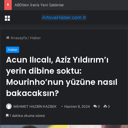
ABD’den İran’a Yeni Saldırılar
Menü
Anasayfa
/
Haber
Haber
Acun Ilıcalı, Aziz Yıldırım’ı
yerin dibine soktu:
Mourinho’nun yüzüne nasıl
bakacaksın?
MEHMET HAZBİN KAZBEK
Haziran 9, 2024
0
0
1 dakika okuma süresi