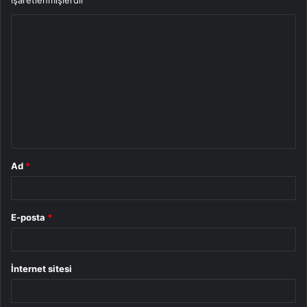
işaretlenmişlerdir
Y
o
r
u
m
*
Ad
*
E-posta
*
İnternet sitesi