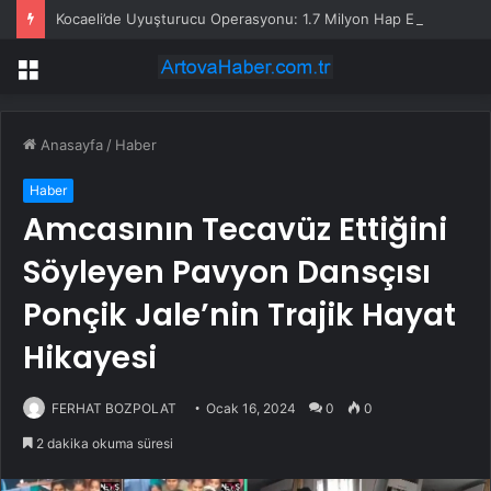
Kocaeli’de Uyuşturucu Operasyonu: 1.7 Milyon Hap Ele Geçirildi
Menü
Anasayfa
/
Haber
Haber
Amcasının Tecavüz Ettiğini
Söyleyen Pavyon Dansçısı
Ponçik Jale’nin Trajik Hayat
Hikayesi
FERHAT BOZPOLAT
Ocak 16, 2024
0
0
2 dakika okuma süresi