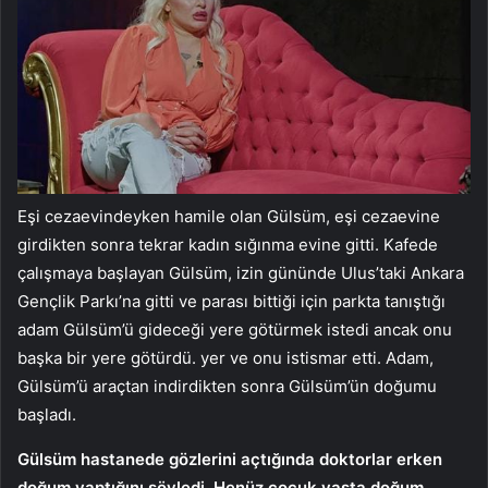
Eşi cezaevindeyken hamile olan Gülsüm, eşi cezaevine
girdikten sonra tekrar kadın sığınma evine gitti. Kafede
çalışmaya başlayan Gülsüm, izin gününde Ulus’taki Ankara
Gençlik Parkı’na gitti ve parası bittiği için parkta tanıştığı
adam Gülsüm’ü gideceği yere götürmek istedi ancak onu
başka bir yere götürdü. yer ve onu istismar etti. Adam,
Gülsüm’ü araçtan indirdikten sonra Gülsüm’ün doğumu
başladı.
Gülsüm hastanede gözlerini açtığında doktorlar erken
doğum yaptığını söyledi. Henüz çocuk yaşta doğum