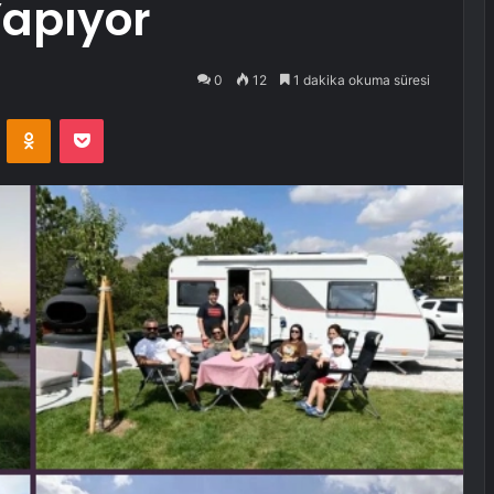
Yapıyor
0
12
1 dakika okuma süresi
VKontakte
Odnoklassniki
Pocket