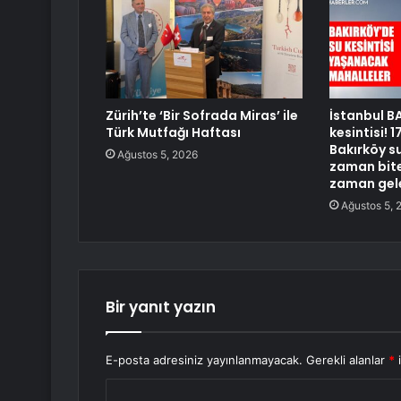
Zürih’te ‘Bir Sofrada Miras’ ile
İstanbul B
Türk Mutfağı Haftası
kesintisi! 
Bakırköy su
Ağustos 5, 2026
zaman bite
zaman gel
Ağustos 5, 
Bir yanıt yazın
E-posta adresiniz yayınlanmayacak.
Gerekli alanlar
*
i
Y