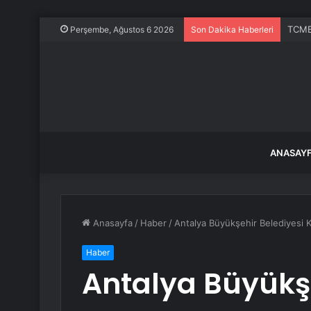
TCMB’
Perşembe, Ağustos 6 2026
Son Dakika Haberleri
ANASAY
Anasayfa
/
Haber
/
Antalya Büyükşehir Belediyesi K
Haber
Antalya Büyükşe