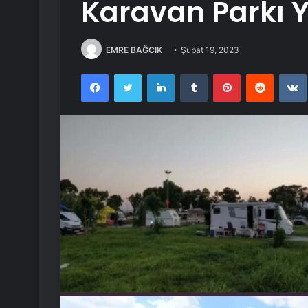
Karavan Parkı 
EMRE BAĞCIK
Şubat 19, 2023
Facebook
Twitter
LinkedIn
Tumblr
Pinterest
Reddit