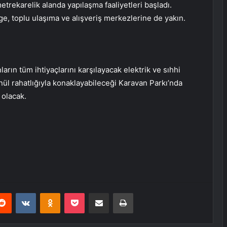
trekarelik alanda yapılaşma faaliyetleri başladı.
ge, toplu ulaşıma ve alışveriş merkezlerine de yakın.
arın tüm ihtiyaçlarını karşılayacak elektrik ve sıhhi
önül rahatlığıyla konaklayabileceği Karavan Parkı’nda
 olacak.
erest
Reddit
VKontakte
Odnoklassniki
Pocket
E-Posta ile paylaş
Yazdır