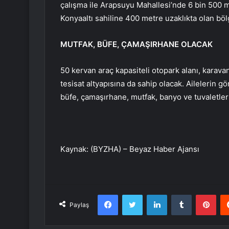
çalışma ile Arapsuyu Mahallesi’nde 6 bin 500 me
Konyaaltı sahiline 400 metre uzaklıkta olan böl
MUTFAK, BÜFE, ÇAMAŞIRHANE OLACAK
50 kervan araç kapasiteli otopark alanı, karavanl
tesisat altyapısına da sahip olacak. Ailelerin g
büfe, çamaşırhane, mutfak, banyo ve tuvaletler
Kaynak: (BYZHA) – Beyaz Haber Ajansı
Facebook
Twitter
LinkedIn
Tumblr
Pint
Paylaş