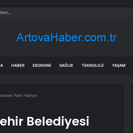
den ödemeler dengesi verilerinde revizyon kararı
FA
HABER
EKONOMI
SAĞLIK
TEKNOLOJI
YAŞAM
aravan Parkı Yapıyor
hir Belediyesi