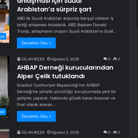
anlaşması için Suudi
Arabistan’a sürpriz şart
ABD ile Suudi Arabistan arasında barışçıl nükleer iş
birliği anlaşması imzalandı. ABD Başkanı Donald
Trump, anlaşmanın onayını Suudi Arabistan'ın İsrail…
ya
Devamını Oku »
DİLAN BİÇER
Ağustos 5, 2026
0
0
AHBAP Derneği kurucularından
Alper Çelik tutuklandı
İstanbul Cumhuriyet Başsavcılığı'nın AHBAP
Derneği'ne yönelik yürüttüğü soruşturmada yeni bir
gelişme yaşandı. Hakkında gözaltı kararı bulunan ve
firari olarak aranan…
ber
Devamını Oku »
DİLAN BİÇER
Ağustos 5, 2026
0
0