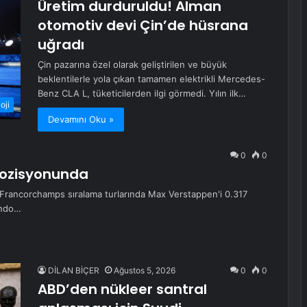
Üretim durduruldu! Alman
otomotiv devi Çin’de hüsrana
uğradı
Çin pazarına özel olarak geliştirilen ve büyük
beklentilerle yola çıkan tamamen elektrikli Mercedes-
Benz CLA L, tüketicilerden ilgi görmedi. Yılın ilk…
oji
Devamını Oku »
0
0
 Pozisyonunda
Francorchamps sıralama turlarında Max Verstappen'i 0.317
ando…
DİLAN BİÇER
Ağustos 5, 2026
0
0
ABD’den nükleer santral