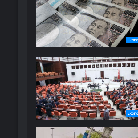
Ekon
Ekon