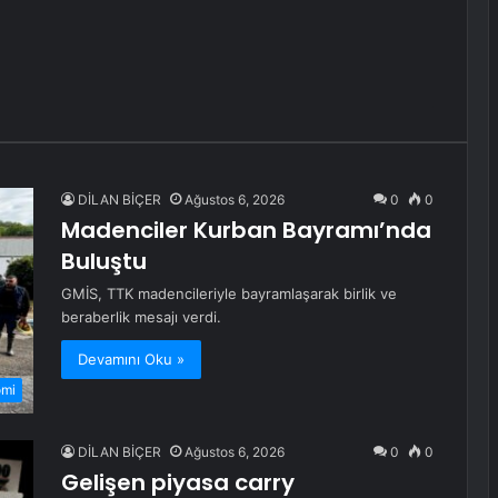
DİLAN BİÇER
Ağustos 6, 2026
0
0
Madenciler Kurban Bayramı’nda
Buluştu
GMİS, TTK madencileriyle bayramlaşarak birlik ve
beraberlik mesajı verdi.
Devamını Oku »
omi
DİLAN BİÇER
Ağustos 6, 2026
0
0
Gelişen piyasa carry