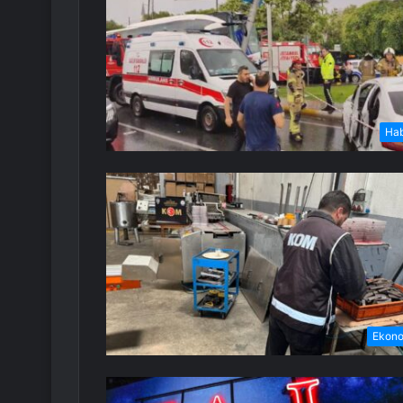
Ha
Ekon