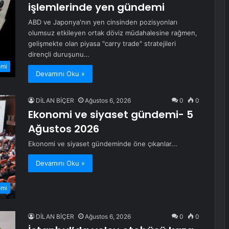
işlemlerinde yen gündemi
ABD ve Japonya'nın yen cinsinden pozisyonları
olumsuz etkileyen ortak döviz müdahalesine rağmen,
gelişmekte olan piyasa "carry trade" stratejileri
dirençli duruşunu…
omi
Devamını Oku »
DİLAN BİÇER
Ağustos 6, 2026
0
0
Ekonomi ve siyaset gündemi- 5
Ağustos 2026
Ekonomi ve siyaset gündeminde öne çıkanlar...
Devamını Oku »
omi
DİLAN BİÇER
Ağustos 6, 2026
0
0