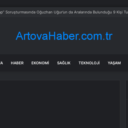
ciler Kurban Bayramı’nda Buluştu
FA
HABER
EKONOMI
SAĞLIK
TEKNOLOJI
YAŞAM