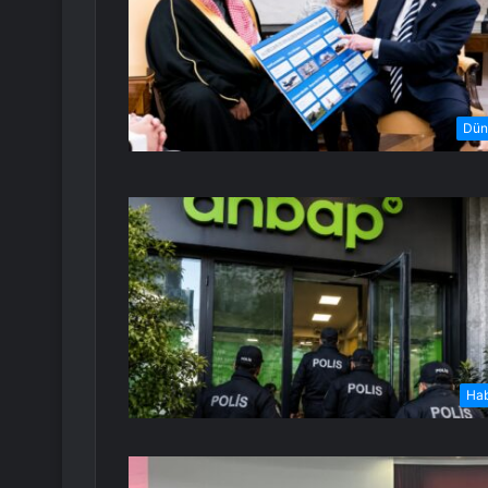
Dün
Ha