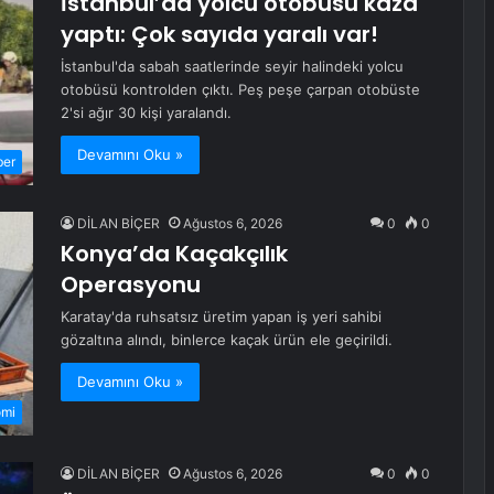
İstanbul’da yolcu otobüsü kaza
yaptı: Çok sayıda yaralı var!
İstanbul'da sabah saatlerinde seyir halindeki yolcu
otobüsü kontrolden çıktı. Peş peşe çarpan otobüste
2'si ağır 30 kişi yaralandı.
Devamını Oku »
ber
DİLAN BİÇER
Ağustos 6, 2026
0
0
Konya’da Kaçakçılık
Operasyonu
Karatay'da ruhsatsız üretim yapan iş yeri sahibi
gözaltına alındı, binlerce kaçak ürün ele geçirildi.
Devamını Oku »
omi
DİLAN BİÇER
Ağustos 6, 2026
0
0