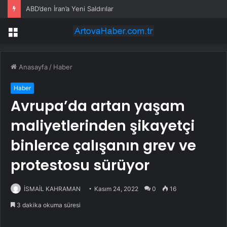
ABD’den İran’a Yeni Saldırılar
Menü
Anasayfa
/
Haber
Haber
Avrupa’da artan yaşam
maliyetlerinden şikayetçi
binlerce çalışanın grev ve
protestosu sürüyor
İSMAİL KAHRAMAN
Kasım 24, 2022
0
16
3 dakika okuma süresi