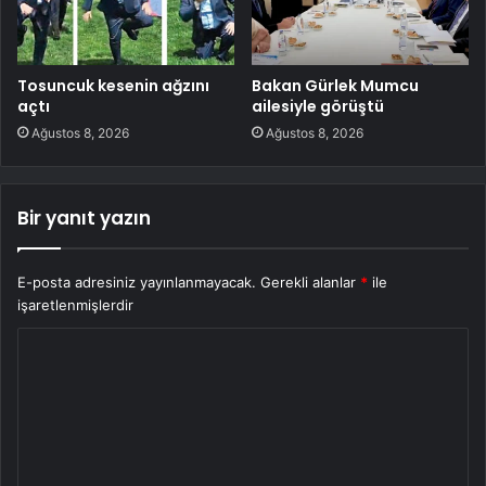
Tosuncuk kesenin ağzını
Bakan Gürlek Mumcu
açtı
ailesiyle görüştü
Ağustos 8, 2026
Ağustos 8, 2026
Bir yanıt yazın
E-posta adresiniz yayınlanmayacak.
Gerekli alanlar
*
ile
işaretlenmişlerdir
Y
o
r
u
m