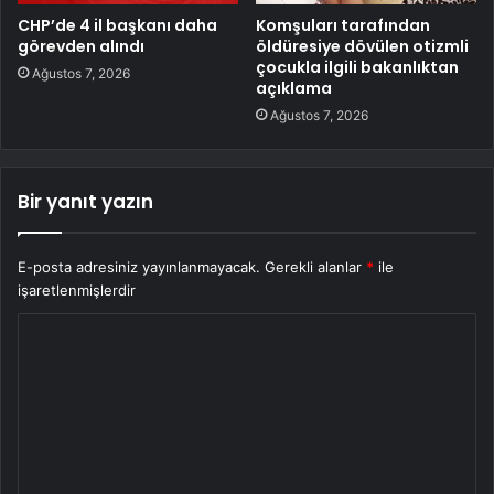
CHP’de 4 il başkanı daha
Komşuları tarafından
görevden alındı
öldüresiye dövülen otizmli
çocukla ilgili bakanlıktan
Ağustos 7, 2026
açıklama
Ağustos 7, 2026
Bir yanıt yazın
E-posta adresiniz yayınlanmayacak.
Gerekli alanlar
*
ile
işaretlenmişlerdir
Y
o
r
u
m