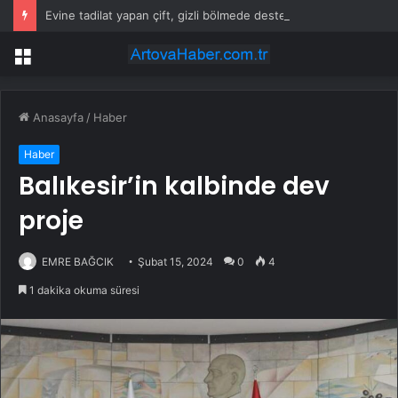
Evine tadilat yapan çift, gizli bölmede deste deste para buldu
Menü
Anasayfa
/
Haber
Haber
Balıkesir’in kalbinde dev
proje
EMRE BAĞCIK
Şubat 15, 2024
0
4
1 dakika okuma süresi