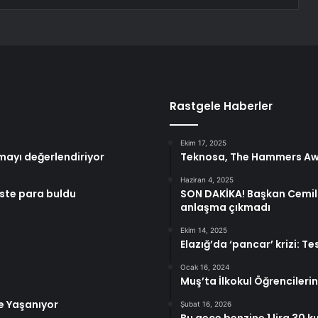
Rastgele Haberler
Ekim 17, 2025
mayı değerlendiriyor
Teknosa, The Hammers Awar
Haziran 4, 2025
este para buldu
SON DAKİKA! Başkan Cemil 
anlaşma çıkmadı
Ekim 14, 2025
Elazığ’da ‘pancar’ krizi: T
Ocak 16, 2024
Muş’ta İlkokul Öğrencilerine
e Yaşanıyor
Şubat 16, 2026