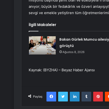
misyonu başında şehit olan ve ebediyete irtih
anıyor; büyük bir fedakârlık ve özveri anlayış
sevgi ve emekle yetiştiren tüm öğretmenlerim
İlgili Makaleler
Bakan Gürlek Mumcu ailesiy
görüştü
Ağustos 8, 2026
Kaynak: (BYZHA) – Beyaz Haber Ajansı
Facebook
Twitter
LinkedIn
Tumblr
Pint
Paylaş