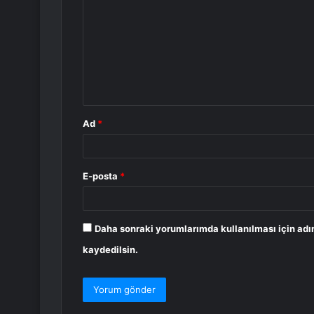
o
r
u
m
*
Ad
*
E-posta
*
Daha sonraki yorumlarımda kullanılması için adı
kaydedilsin.