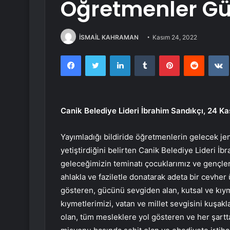
Öğretmenler Gü
İSMAİL KAHRAMAN
Kasım 24, 2022
Facebook
Twitter
LinkedIn
Tumblr
Pinterest
Reddit
Canik Belediye Lideri İbrahim Sandıkçı, 24 K
Yayımladığı bildiride öğretmenlerin gelecek jen
yetiştirdiğini belirten Canik Belediye Lideri İ
geleceğimizin teminatı çocuklarımız ve gençlerim
ahlakla ve faziletle donatarak adeta bir cevher
gösteren, gücünü sevgiden alan, kutsal ve kıym
kıymetlerimizi, vatan ve millet sevgisini kuşa
olan, tüm mesleklere yol gösteren ve her şartta