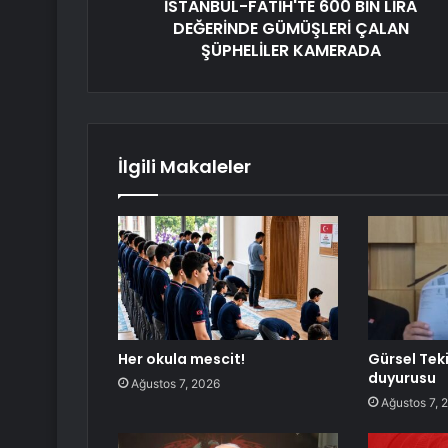
İSTANBUL-FATİH'TE 600 BİN LİRA
DEĞERİNDE GÜMÜŞLERİ ÇALAN
ŞÜPHELİLER KAMERADA
İlgili Makaleler
Her okula mescit!
Gürsel Tek
duyurusu
Ağustos 7, 2026
Ağustos 7, 