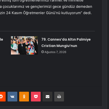
al etmiş tüm öğretmenlerimizi rahmet ve minnetle
ıyla çocuklarımız ve gençlerimizi gece gündüz demeden
izin 24 Kasım Öğretmenler Günü’nü kutluyorum” dedi.
le
79. Cannes’da Altın Palmiye
Cristian Mungiu’nun
Ağustos 7, 2026
erest
Reddit
VKontakte
Odnoklassniki
Pocket
E-Posta ile paylaş
Yazdır