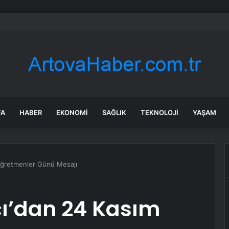
 tadilat yapan çift, gizli bölmede deste deste para buldu
FA
HABER
EKONOMI
SAĞLIK
TEKNOLOJI
YAŞAM
Öğretmenler Günü Mesajı
ı’dan 24 Kasım