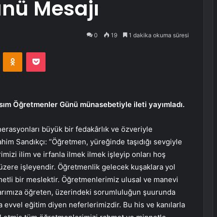
nü Mesajı
0
19
1 dakika okuma süresi
VKontakte
Odnoklassniki
Pocket
asım Öğretmenler Günü münasebetiyle ileti yayımladı.
erasyonları büyük bir fedakârlık ve özveriyle
brahim Sandıkçı: “Öğretmen, yüreğinde taşıdığı sevgiyle
izi ilim ve irfanla ilmek ilmek işleyip onları hoş
 üzere işleyendir. Öğretmenlik gelecek kuşaklara yol
etli bir meslektir. Öğretmenlerimiz ulusal ve manevi
klarımıza öğreten, üzerindeki sorumluluğun şuurunda
 evvel eğitim diyen neferlerimizdir. Bu his ve kanılarla