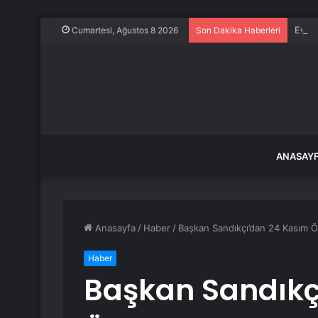
Evine
Cumartesi, Ağustos 8 2026
Son Dakika Haberleri
ANASAY
Anasayfa
/
Haber
/
Başkan Sandıkçı’dan 24 Kasım 
Haber
Başkan Sandıkç