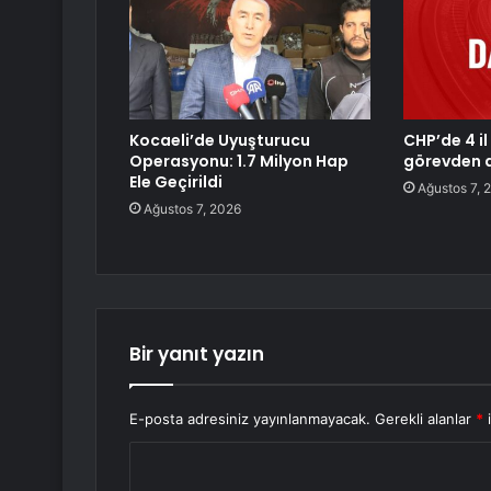
Kocaeli’de Uyuşturucu
CHP’de 4 i
Operasyonu: 1.7 Milyon Hap
görevden a
Ele Geçirildi
Ağustos 7, 
Ağustos 7, 2026
Bir yanıt yazın
E-posta adresiniz yayınlanmayacak.
Gerekli alanlar
*
i
Y