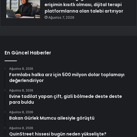
erişimin kısıtlı olması, dijital terapi
platformlarına olan talebi artırıyor
Ağustos 7, 2026
En Güncel Haberler
Ağustos 8, 2026
Formlabs halka arz için 500 milyon dolar toplamayı
değerlendiriyor
Ağustos 8, 2026
Evine tadilat yapan çift, gizli bölmede deste deste
para buldu
Ağustos 8, 2026
Bakan Gürlek Mumcu ailesiyle görüştü
Ağustos 8, 2026
QuinStreet hissesi bugün neden yükselişte?