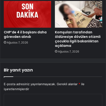
CHP’de 4 il başkanı daha
Komşuları tarafından
görevden alındı
öldüresiye dövülen otizmli
çocukla ilgili bakanlıktan
Ağustos 7, 2026
açıklama
Ağustos 7, 2026
Bir yanıt yazın
E-posta adresiniz yayınlanmayacak.
Gerekli alanlar
*
ile
işaretlenmişlerdir
Y
o