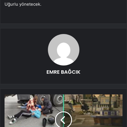
Uğurlu yönetecek.
EMRE BAĞCIK