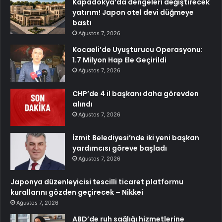
Kapadokya’da dengeleri değiştirecek
yatırım! Japon otel devi düğmeye
bastı
Ağustos 7, 2026
Kocaeli’de Uyuşturucu Operasyonu:
1.7 Milyon Hap Ele Geçirildi
Ağustos 7, 2026
CHP’de 4 il başkanı daha görevden
alındı
Ağustos 7, 2026
İzmit Belediyesi’nde iki yeni başkan
yardımcısı göreve başladı
Ağustos 7, 2026
Japonya düzenleyicisi tescilli ticaret platformu
kurallarını gözden geçirecek – Nikkei
Ağustos 7, 2026
ABD’de ruh sağlığı hizmetlerine