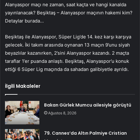
Alanyaspor maçı ne zaman, saat kaçta ve hangi kanalda
yayınlanacak? Beşiktaş – Alanyaspor maçının hakemi kim?
Detaylar burada…
Beşiktaş ile Alanyaspor, Süper Lig’de 14. kez karşı karşıya
gelecek. İki takım arasında oynanan 13 maçın 9’unu siyah
beyazlılar kazanırken, 2’sini Alanyaspor kazandı. 2 maçta
taraflar 1’er puanda anlaştı. Beşiktaş, Alanyaspor’u konuk
ettiği 6 Süper Lig maçında da sahadan galibiyetle ayrıldı.
İlgili Makaleler
Bakan Gürlek Mumcu ailesiyle görüştü
Ağustos 8, 2026
79. Cannes’da Altın Palmiye Cristian