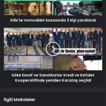
Kilis'te motosiklet kazasında 3 kişi yaralandı
Söke Esnaf ve Sanatkarlar Kredi ve Kefalet
Kooperatifinde yeniden Karataş seçildi
İlgili Makaleler