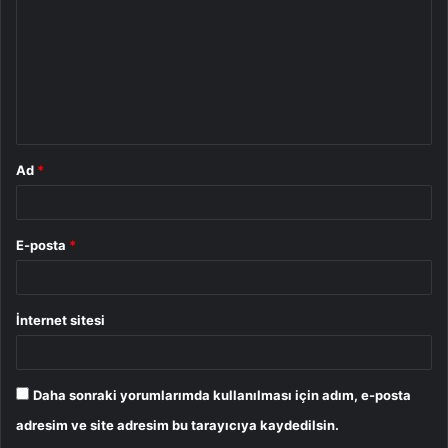
r
u
m
*
Ad
*
E-posta
*
İnternet sitesi
Daha sonraki yorumlarımda kullanılması için adım, e-posta
adresim ve site adresim bu tarayıcıya kaydedilsin.