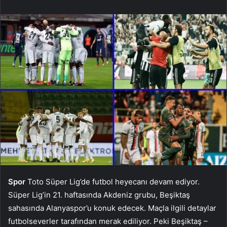
Spor
Toto Süper Lig’de futbol heyecanı devam ediyor.
Süper Lig’in 21. haftasında Akdeniz grubu, Beşiktaş
sahasında Alanyaspor’u konuk edecek. Maçla ilgili detaylar
futbolseverler tarafından merak ediliyor. Peki Beşiktaş –