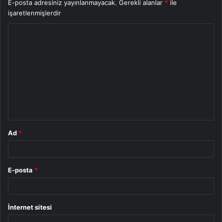
E-posta adresiniz yayınlanmayacak.
Gerekli alanlar
*
ile
işaretlenmişlerdir
Y
o
r
u
m
*
Ad
*
E-posta
*
İnternet sitesi