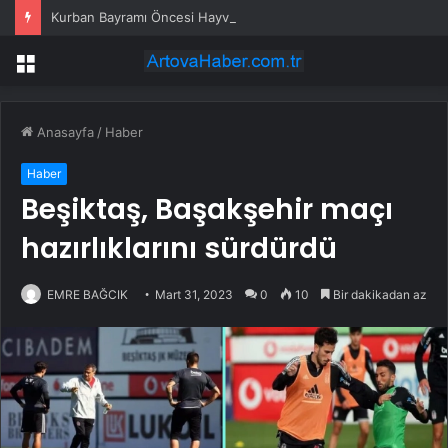
Kurban Bayramı Öncesi Hayvan Pazarlarında Yoğunluk
Menü
Anasayfa
/
Haber
Haber
Beşiktaş, Başakşehir maçı
hazırlıklarını sürdürdü
EMRE BAĞCIK
Mart 31, 2023
0
10
Bir dakikadan az