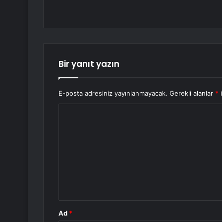
Bir yanıt yazın
E-posta adresiniz yayınlanmayacak.
Gerekli alanlar
*
i
Y
o
r
u
m
*
Ad
*