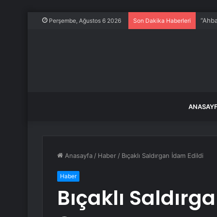
Maden
Perşembe, Ağustos 6 2026
Son Dakika Haberleri
ANASAY
Anasayfa
/
Haber
/
Bıçaklı Saldırgan İdam Edildi
Haber
Bıçaklı Saldırga