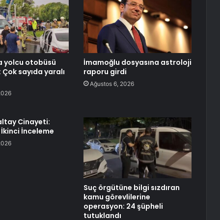
a yolcu otobüsü
İmamoğlu dosyasına astroloji
: Çok sayıda yaralı
raporu girdi
Ağustos 6, 2026
2026
ltay Cinayeti:
 İkinci İnceleme
2026
Suç örgütüne bilgi sızdıran
kamu görevlilerine
operasyon: 24 şüpheli
tutuklandı