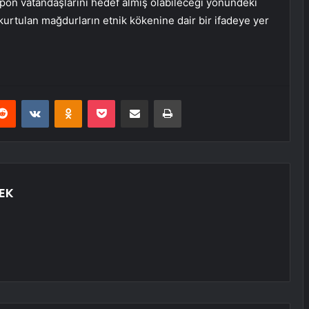
Japon vatandaşlarını hedef almış olabileceği yönündeki
urtulan mağdurların etnik kökenine dair bir ifadeye yer
erest
Reddit
VKontakte
Odnoklassniki
Pocket
E-Posta ile paylaş
Yazdır
EK