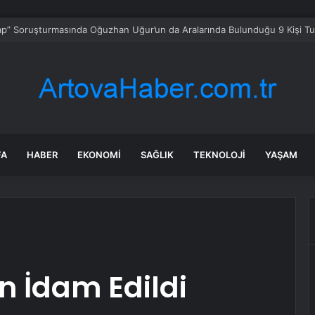
ciler Kurban Bayramı’nda Buluştu
FA
HABER
EKONOMI
SAĞLIK
TEKNOLOJI
YAŞAM
n İdam Edildi