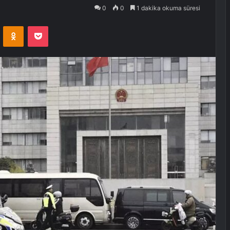
0
0
1 dakika okuma süresi
VKontakte
Odnoklassniki
Pocket