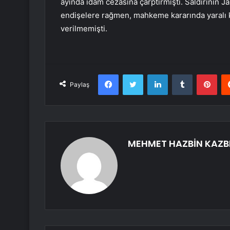
ayında idam cezasına çarptırmıştı. Saldırının 
endişelere rağmen, mahkeme kararında yaralı k
verilmemişti.
Facebook
Twitter
LinkedIn
Tumblr
Pint
Paylaş
MEHMET HAZBİN KAZB