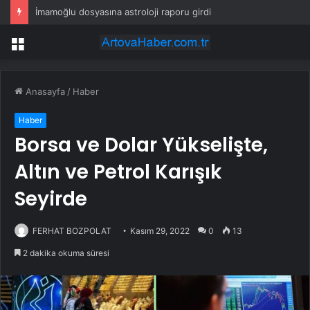
İmamoğlu dosyasına astroloji raporu girdi
Menü
Anasayfa
/
Haber
Haber
Borsa ve Dolar Yükselişte,
Altın ve Petrol Karışık
Seyirde
FERHAT BOZPOLAT
Kasım 29, 2022
0
13
2 dakika okuma süresi