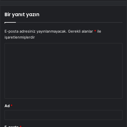
Bir yanıt yazın
E-posta adresiniz yayınlanmayacak.
Gerekli alanlar
*
ile
işaretlenmişlerdir
Y
o
r
u
m
*
Ad
*