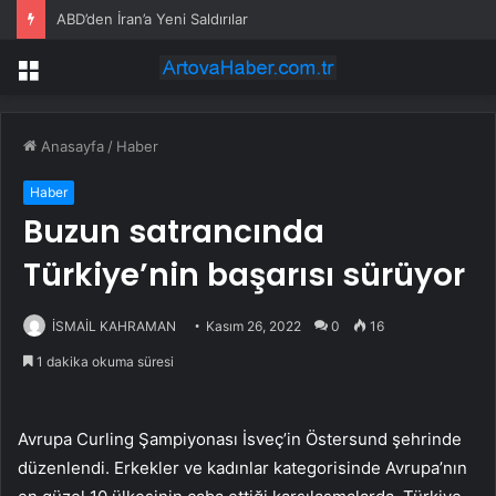
ABD’den İran’a Yeni Saldırılar
Menü
Anasayfa
/
Haber
Haber
Buzun satrancında
Türkiye’nin başarısı sürüyor
İSMAİL KAHRAMAN
Kasım 26, 2022
0
16
1 dakika okuma süresi
Avrupa Curling Şampiyonası İsveç’in Östersund şehrinde
düzenlendi. Erkekler ve kadınlar kategorisinde Avrupa’nın