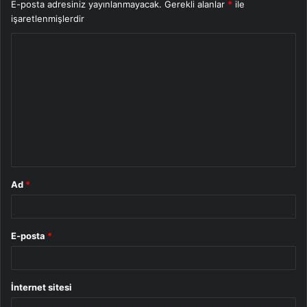
E-posta adresiniz yayınlanmayacak.
Gerekli alanlar
*
ile
işaretlenmişlerdir
Y
o
r
u
m
*
Ad
*
E-posta
*
İnternet sitesi