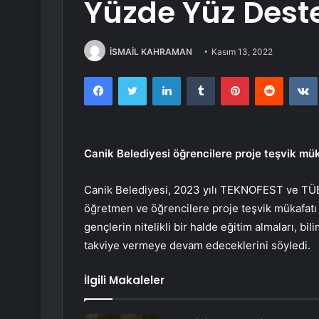
Yüzde Yüz Dest
İSMAİL KAHRAMAN
Kasım 13, 2022
Facebook
Twitter
LinkedIn
Tumblr
Pinterest
Reddit
Canik Belediyesi öğrencilere proje teşvik mü
Canik Belediyesi, 2023 yılı TEKNOFEST ve TÜBİ
öğretmen ve öğrencilere proje teşvik mükafatı 
gençlerin nitelikli bir halde eğitim almaları, bil
takviye vermeye devam edeceklerini söyledi.
İlgili Makaleler