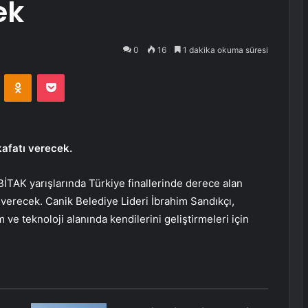
ek
0
16
1 dakika okuma süresi
VKontakte
Odnoklassniki
Pocket
kafatı verecek.
TAK yarışlarında Türkiye finallerinde derece alan
verecek. Canik Belediye Lideri İbrahim Sandıkçı,
im ve teknoloji alanında kendilerini geliştirmeleri için