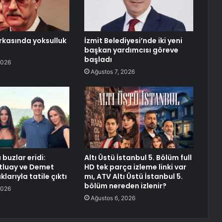
rkasında yoksulluk
İzmit Belediyesi’nde iki yeni
başkan yardımcısı göreve
başladı
2026
Ağustos 7, 2026
 buzlar eridi:
Altı Üstü İstanbul 5. Bölüm full
tluay ve Demet
HD tek parça izleme linki var
larıyla tatile çıktı
mı, ATV Altı Üstü İstanbul 5.
bölüm nereden izlenir?
2026
Ağustos 6, 2026