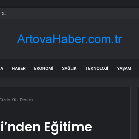
 tadilat yapan çift, gizli bölmede deste deste para buldu
FA
HABER
EKONOMI
SAĞLIK
TEKNOLOJI
YAŞAM
 Yüzde Yüz Destek
i’nden Eğitime