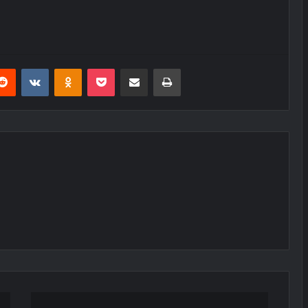
erest
Reddit
VKontakte
Odnoklassniki
Pocket
E-Posta ile paylaş
Yazdır