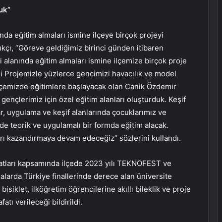
uk”
nda eğitim almaları ismine ilçeye birçok projeyi
ıkçı, “Göreve geldiğimiz birinci günden itibaren
i alanında eğitim almaları ismine ilçemize birçok proje
 Projemizle yüzlerce gencimizi havacılık ve model
 ilçemizde eğitimlere başlayacak olan Canik Özdemir
ençlerimiz için özel eğitim alanları oluşturduk. Keşif
r, uygulama ve keşif alanlarında çocuklarımız ve
e teorik ve uygulamalı bir formda eğitim alacak.
arı kazandırmaya devam edeceğiz” sözlerini kullandı.
fatları kapsamında ilçede 2023 yılı TEKNOFEST ve
larda Türkiye finallerinde derece alan üniversite
isiklet, ilköğretim öğrencilerine akıllı bileklik ve proje
tı verileceği bildirildi.