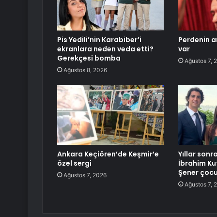
Pis Yedili’nin Karabiber’i
Perdenin a
ekranlara neden veda etti?
var
Gerekçesi bomba
Ağustos 7, 
Ağustos 8, 2026
Ankara Keçiören’de Keşmir’e
Yıllar sonra
özel sergi
İbrahim Ku
Şener çocuk
Ağustos 7, 2026
Ağustos 7, 