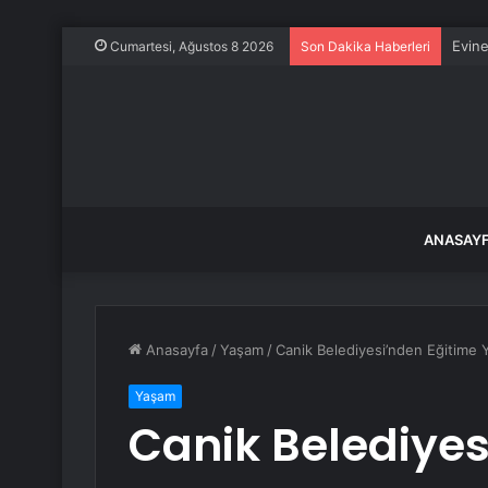
Evine
Cumartesi, Ağustos 8 2026
Son Dakika Haberleri
ANASAY
Anasayfa
/
Yaşam
/
Canik Belediyesi’nden Eğitime
Yaşam
Canik Belediyes