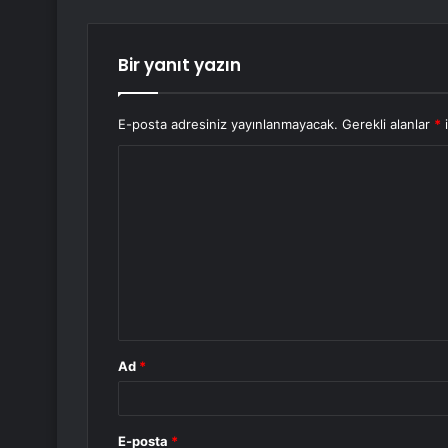
Bir yanıt yazın
E-posta adresiniz yayınlanmayacak.
Gerekli alanlar
*
i
Y
o
r
u
m
*
Ad
*
E-posta
*