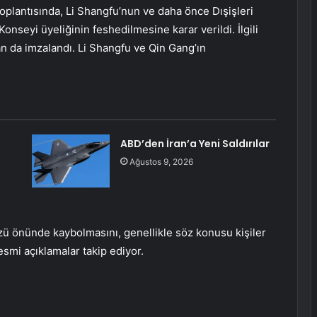
 toplantısında, Li Shangfu’nun ve daha önce Dışişleri
onseyi üyeliğinin feshedilmesine karar verildi. İlgili
an da imzalandı. Li Shangfu ve Qin Gang’ın
ABD’den İran’a Yeni Saldırılar
Ağustos 9, 2026
ü önünde kaybolmasını, genellikle söz konusu kişiler
mi açıklamalar takip ediyor.