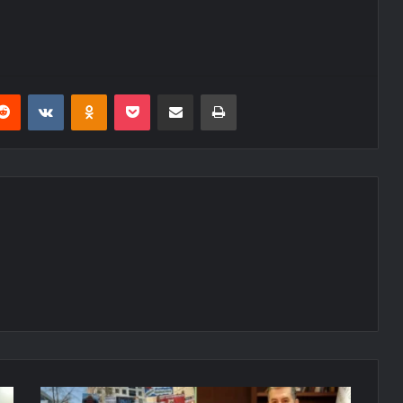
erest
Reddit
VKontakte
Odnoklassniki
Pocket
E-Posta ile paylaş
Yazdır