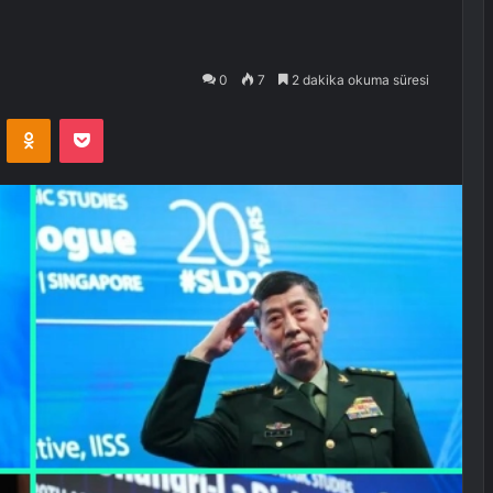
0
7
2 dakika okuma süresi
VKontakte
Odnoklassniki
Pocket