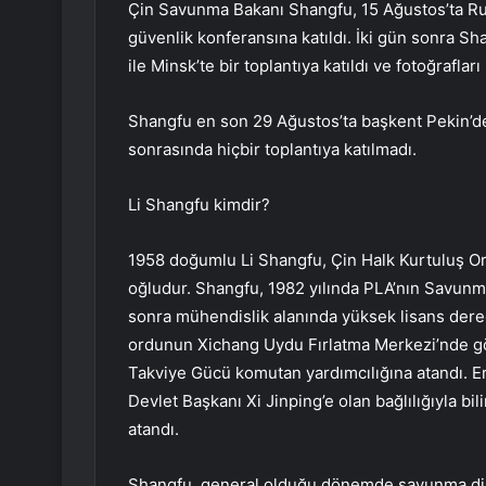
Çin Savunma Bakanı Shangfu, 15 Ağustos’ta Ru
güvenlik konferansına katıldı. İki gün sonra 
ile Minsk’te bir toplantıya katıldı ve fotoğrafla
Shangfu en son 29 Ağustos’ta başkent Pekin’d
sonrasında hiçbir toplantıya katılmadı.
Li Shangfu kimdir?
1958 doğumlu Li Shangfu, Çin Halk Kurtuluş O
oğludur. Shangfu, 1982 yılında PLA’nın Savunm
sonra mühendislik alanında yüksek lisans derec
ordunun Xichang Uydu Fırlatma Merkezi’nde gör
Takviye Gücü komutan yardımcılığına atandı. Ert
Devlet Başkanı Xi Jinping’e olan bağlılığıyla 
atandı.
Shangfu, general olduğu dönemde savunma diplo