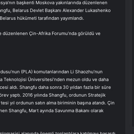
sya’nın başkenti Moskova yakınlarında düzenlenen
Shangfu, Belarus Devlet Başkanı Alexander Lukashenko
rı Belarus hükümeti tarafından yayımlandı.
e düzenlenen Çin-Afrika Forumu’nda görüldü ve
rdusu’nun (PLA) komutanlarından Li Shaozhu’nun
a Teknolojisi Üniversitesi’nden mezun oldu ve daha
esi aldı. Shangfu daha sonra 30 yıldan fazla bir süre
ev yaptı. 2016 yılında Shangfu, ordunun Stratejik
esi yıl ordunun satın alma biriminin başına atandı. Çin
bilinen Shangfu, Mart ayında Savunma Bakanı olarak
masisi alanında önemli toplantılara katılmayı başardı.