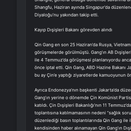
Shangfu, Haziran ayında Singapur’da düzenlen
Diyaloğu’nu yakından takip etti.
Kayıp Dışişleri Bakanı görevden alındı
Qin Gang en son 25 Haziran’da Rusya, Vietnam v
görüşmelerde görülmüştü. Gang’ın AB Dışişleri 
ile 4 Temmuz’da görüşmesi planlanıyordu ancak 
önce iptal etti. Qin Gang, ABD Hazine Bakanı J
bu ay Çin’e yaptığı ziyaretlerde kamuoyunun ö
Ayrıca Endonezya’nın başkenti Jakarta’da düze
Gang’ın yerine o dönemde Çin Komünist Partisi
katıldı. Çin Dışişleri Bakanlığı’nın 11 Temmuz’
toplantısına katılmamasının nedeni “sağlık sorun
düzenlediği basın toplantılarında Qin Gang ile i
kendisinden haber alınamayan Qin Gang’ın Dışi