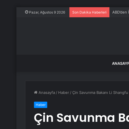
ABD’den İr
Pazar, Ağustos 9 2026
Son Dakika Haberleri
ANASAY
Anasayfa
/
Haber
/
Çin Savunma Bakanı Li Shangfu 
Haber
Çin Savunma Ba