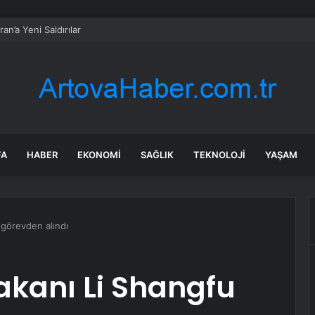
an’a Yeni Saldırılar
FA
HABER
EKONOMI
SAĞLIK
TEKNOLOJI
YAŞAM
görevden alındı
kanı Li Shangfu