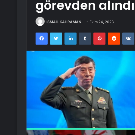
görevden alındı
İSMAİL KAHRAMAN
Ekim 24, 2023
Facebook
Twitter
LinkedIn
Tumblr
Pinterest
Reddit