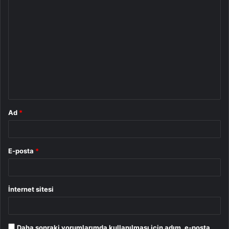
Y
o
r
u
m
*
Ad
*
E-posta
*
İnternet sitesi
Daha sonraki yorumlarımda kullanılması için adım, e-posta