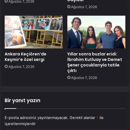
Ağustos 7, 2026
Ağustos 7, 2026
Ankara Keçiören’de
Yıllar sonra buzlar eridi:
Keşmir’e özel sergi
İbrahim Kutluay ve Demet
Şener çocuklarıyla tatile
Ağustos 7, 2026
çıktı
Ağustos 7, 2026
Bir yanıt yazın
E-posta adresiniz yayınlanmayacak.
Gerekli alanlar
*
ile
işaretlenmişlerdir