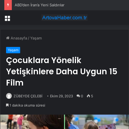
Çubuk’ta Müstakil Evde Yangın
Menü
Anasayfa
/
Yaşam
Yaşam
Çocuklara Yönelik
Yetişkinlere Daha Uygun 15
Film
ZÜBEYDE ÇELEBİ
Ekim 29, 2023
0
5
1 dakika okuma süresi