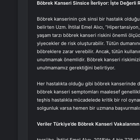
Böbrek Kanseri Sinsice İlerliyor: İşte Değerli 
Böbrek kanserinin çok sinsi bir hastalık oldu
belirten Uzm. İhtilal Emel Alıcı, ”Hipertansiyon
yaşam tarzı böbrek kanseri riskini önemli ölçüde
yiyecekler de risk oluşturabilir. Tütün dumanı
böbreklere zarar verebilir. Ancak, tütün kullanı
unutmamak önemlidir. Böbrek kanseri riskimizi
unutmamamız gerektiğini belirtiyor.
Her hastalıkta olduğu gibi böbrek kanserinde de
böbrek kanseri semptomları maalesef genellikle
teşhis hastalıkla mücadelede kritik bir rol oyna
solgunluk varsa hemen bir uzmana başvurmalıs
Veriler Türkiye’de Böbrek Kanseri Vakalarının 
tecrübe. İhtilal Emel Alıcı, 2018’de 4 bin 728 o