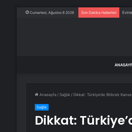
Evine
Cumartesi, Ağustos 8 2026
Son Dakika Haberleri
ANASAY
Anasayfa
/
Sağlık
/
Dikkat: Türkiye’de Böbrek Kanser
Sağlık
Dikkat: Türkiye