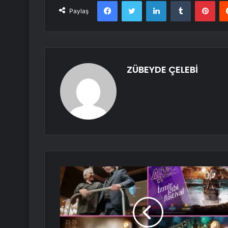
Facebook
Twitter
LinkedIn
Tumblr
Pint
Paylaş
ZÜBEYDE ÇELEBİ