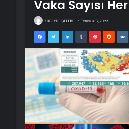
Vaka Sayısı Her 
ZÜBEYDE ÇELEBİ
Temmuz 3, 2023
Facebook
Twitter
LinkedIn
Tumblr
Pinterest
Reddit