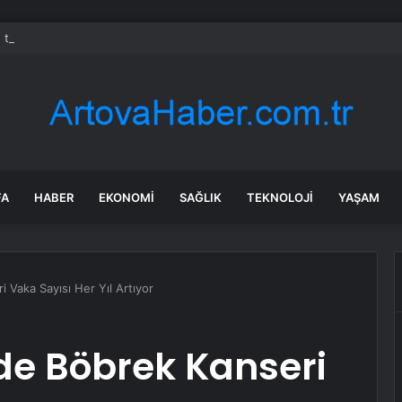
 tadilat yapan çift, gizli bölmede deste deste para buldu
FA
HABER
EKONOMI
SAĞLIK
TEKNOLOJI
YAŞAM
i Vaka Sayısı Her Yıl Artıyor
’de Böbrek Kanseri