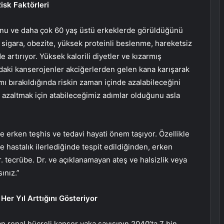
Risk Faktörleri
ğunu ve daha çok 60 yaş üstü erkeklerde görüldüğünü
, sigara, obezite, yüksek proteinli beslenme, hareketsiz
 artırıyor. Yüksek kalorili diyetler ve kızarmış
ndaki kanserojenler akciğerlerden gelen kana karışarak
mı bırakıldığında riskin zaman içinde azalabileceğini
 azaltmak için atabileceğimiz adımlar olduğunu asla
 erken teşhis ve tedavi hayati önem taşıyor. Özellikle
 hastalık ilerlediğinde tespit edildiğinden, erken
r. tecrübe. Dr. ve açıklanamayan ateş ve halsizlik veya
ınız.”
Her Yıl Arttığını Gösteriyor
lan renal hücreli kanser vaka sayısının 2040’ta 7 bin