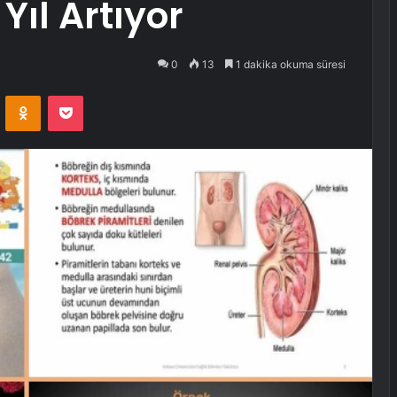
Yıl Artıyor
0
13
1 dakika okuma süresi
VKontakte
Odnoklassniki
Pocket