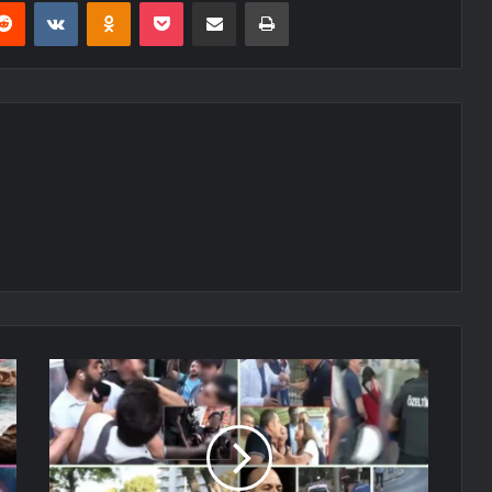
erest
Reddit
VKontakte
Odnoklassniki
Pocket
E-Posta ile paylaş
Yazdır