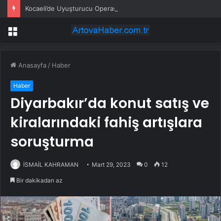
Kocaeli’de Uyuşturucu Operasyonu: 1.7 Milyon Hap Ele Geçirildi
Menü
Anasayfa
/
Haber
Haber
Diyarbakır’da konut satış ve
kiralarındaki fahiş artışlara
soruşturma
İSMAİL KAHRAMAN
Mart 29, 2023
0
12
Bir dakikadan az