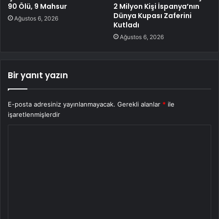
90 Ölü, 9 Mahsur
2 Milyon Kişi İspanya’nın
Dünya Kupası Zaferini
Ağustos 6, 2026
Kutladı
Ağustos 6, 2026
Bir yanıt yazın
E-posta adresiniz yayınlanmayacak.
Gerekli alanlar
*
ile
işaretlenmişlerdir
Y
o
r
u
m
*