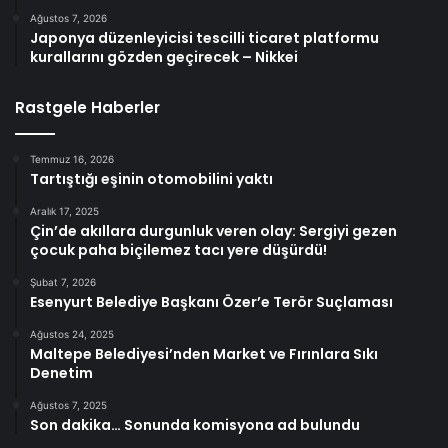
Ağustos 7, 2026
Japonya düzenleyicisi tescilli ticaret platformu
kurallarını gözden geçirecek – Nikkei
Rastgele Haberler
Temmuz 16, 2026
Tartıştığı eşinin otomobilini yaktı
Aralık 17, 2025
Çin’de akıllara durgunluk veren olay: Sergiyi gezen
çocuk paha biçilemez tacı yere düşürdü!
Şubat 7, 2026
Esenyurt Belediye Başkanı Özer’e Terör Suçlaması
Ağustos 24, 2025
Maltepe Belediyesi’nden Market ve Fırınlara Sıkı
Denetim
Ağustos 7, 2025
Son dakika… Sonunda komisyona ad bulundu