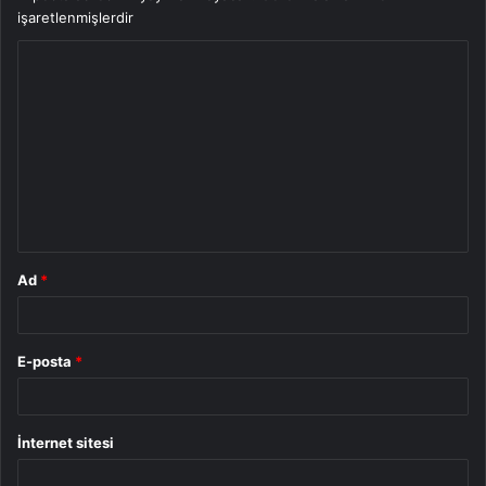
işaretlenmişlerdir
Y
o
r
u
m
*
Ad
*
E-posta
*
İnternet sitesi