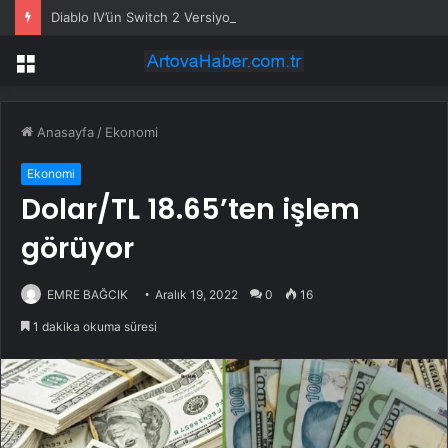
Diablo IV’ün Switch 2 Versiyonu Önümüzdeki Ay Gelebilir
Menü
Anasayfa
/
Ekonomi
Ekonomi
Dolar/TL 18.65’ten işlem
görüyor
EMRE BAĞCIK
Aralık 19, 2022
0
16
1 dakika okuma süresi