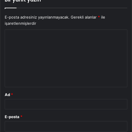
E-posta adresiniz yayınlanmayacak.
Gerekli alanlar
*
ile
işaretlenmişlerdir
Y
o
r
u
m
*
Ad
*
E-posta
*