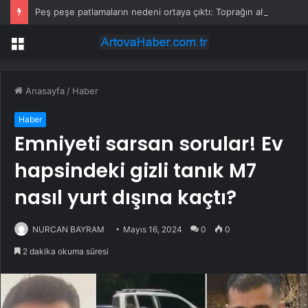
Peş peşe patlamaların nedeni ortaya çıktı: Toprağın altından 400 bomba çıktı
Menü
Anasayfa
/
Haber
Haber
Emniyeti sarsan sorular! Ev
hapsindeki gizli tanık M7
nasıl yurt dışına kaçtı?
NURCAN BAYRAM
Mayıs 16, 2024
0
0
2 dakika okuma süresi