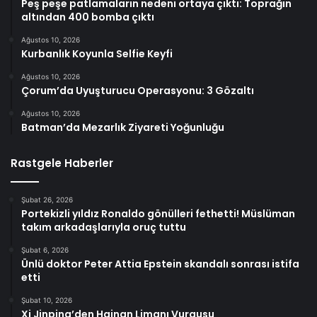
Peş peşe patlamaların nedeni ortaya çıktı: Toprağın
altından 400 bomba çıktı
Ağustos 10, 2026
Kurbanlık Koyunla Selfie Keyfi
Ağustos 10, 2026
Çorum’da Uyuşturucu Operasyonu: 3 Gözaltı
Ağustos 10, 2026
Batman’da Mezarlık Ziyareti Yoğunluğu
Rastgele Haberler
Şubat 26, 2026
Portekizli yıldız Ronaldo gönülleri fethetti! Müslüman
takım arkadaşlarıyla oruç tuttu
Şubat 6, 2026
Ünlü doktor Peter Attia Epstein skandalı sonrası istifa
etti
Şubat 10, 2026
Xi Jinping’den Hainan Limanı Vurgusu