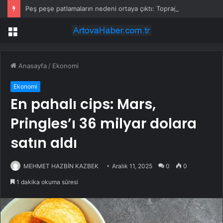
Peş peşe patlamaların nedeni ortaya çıktı: Toprağın altından 400 bomba çıktı
Menü
Anasayfa
/
Ekonomi
Ekonomi
En pahalı cips: Mars,
Pringles’ı 36 milyar dolara
satın aldı
MEHMET HAZBİN KAZBEK
Aralık 11, 2025
0
0
1 dakika okuma süresi