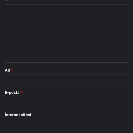
Y
o
r
u
m
*
Ad
*
E-posta
*
İnternet sitesi