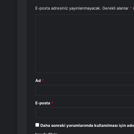
E-posta adresiniz yayınlanmayacak.
Gerekli alanlar
*
i
Y
o
r
u
m
*
Ad
*
E-posta
*
Daha sonraki yorumlarımda kullanılması için adı