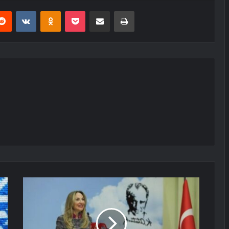
erest
Reddit
VKontakte
Odnoklassniki
Pocket
E-Posta ile paylaş
Yazdır