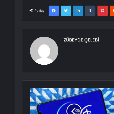
Facebook
Twitter
LinkedIn
Tumblr
Pint
Paylaş
ZÜBEYDE ÇELEBİ