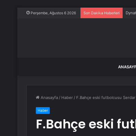
Dynat
Perşembe, Ağustos 6 2026
Son Dakika Haberleri
ANASAY
Anasayfa
/
Haber
/
F.Bahçe eski futbolcusu Serdar 
Haber
F.Bahçe eski fu