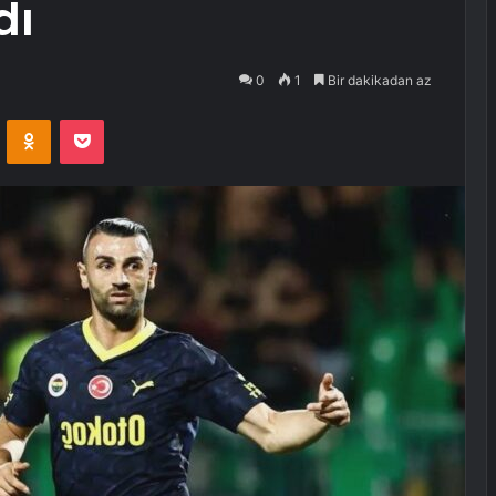
dı
0
1
Bir dakikadan az
VKontakte
Odnoklassniki
Pocket