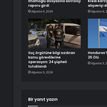
İmamoğlu dosyasına astroloji
Kredi kartı
raporu girdi
alışverişi d
Ağustos 6, 2026
Ağustos 6, 
Suç örgütüne bilgi sızdıran
Honduras’ta
kamu görevlilerine
25 Ölü
operasyon: 24 şüpheli
Ağustos 5, 
tutuklandı
Ağustos 5, 2026
Bir yanıt yazın