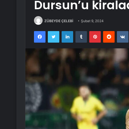
Dursun’u kirala
ZÜBEYDE ÇELEBİ
Şubat 9, 2024
Facebook
Twitter
LinkedIn
Tumblr
Pinterest
Reddit