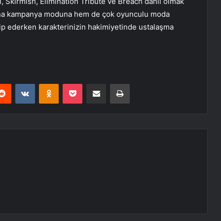
 Skirmish, Elimination Tribute ve Breach dahil olmak
 ana kampanya moduna hem de çok oyunculu moda
kip ederken karakterinizin hakimiyetinde ustalaşma
erest
Reddit
VKontakte
Odnoklassniki
Pocket
E-Posta ile paylaş
Yazdır