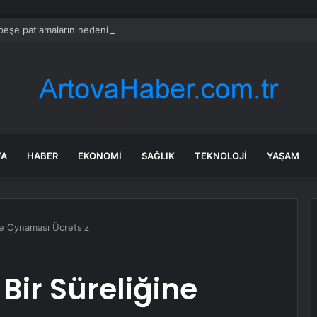
peşe patlamaların nedeni ortaya çıktı: Toprağın altından 400 bomba çıktı
FA
HABER
EKONOMI
SAĞLIK
TEKNOLOJI
YAŞAM
ine Oynaması Ücretsiz
 Bir Süreliğine