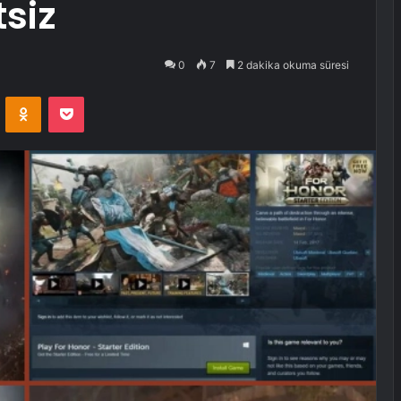
siz
0
7
2 dakika okuma süresi
VKontakte
Odnoklassniki
Pocket