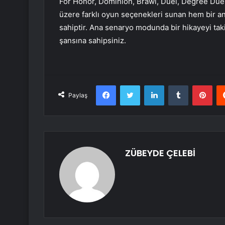
For Honor, Dominion, Brawl, Duel, Degree Duel,
üzere farklı oyun seçenekleri sunan hem bir
sahiptir. Ana senaryo modunda bir hikayeyi ta
şansına sahipsiniz.
Facebook
Twitter
LinkedIn
Tumblr
Pint
Paylaş
ZÜBEYDE ÇELEBİ