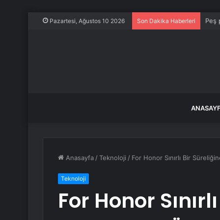
Peş 
Pazartesi, Ağustos 10 2026
Son Dakika Haberleri
ANASAY
Anasayfa
/
Teknoloji
/
For Honor Sınırlı Bir Süreliğ
Teknoloji
For Honor Sınırlı