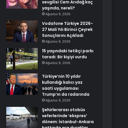
sevgilisi Cem Arıdağ kaç
yaşında, nereli?
Ağustos 9, 2026
Vodafone Türkiye 2026-
27 Mali Yılı Birinci Çeyrek
Sonuçlarını Açıkladı
Ağustos 9, 2026
15 yaşındaki tetikçi parkı
taradı: Bir kişiyi vurdu
Ağustos 9, 2026
Türkiye’nin 10 yıldır
kullandığı kalıcı yaz
saati uygulaması
Trump’ın da radarında
Ağustos 9, 2026
Şehirlerarası otobüs
seferlerinde ‘ekspres’
dönem: İstanbul-Ankara
hattında ara duraklar