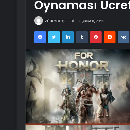
Oynaması Ücret
ZÜBEYDE ÇELEBİ
Şubat 8, 2023
Facebook
Twitter
LinkedIn
Tumblr
Pinterest
Reddit