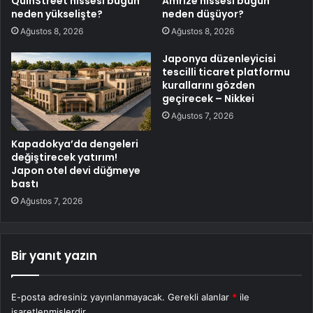
QuinStreet hissesi bugün
Amrize hissesi bugün
neden yükselişte?
neden düşüyor?
Ağustos 8, 2026
Ağustos 8, 2026
Japonya düzenleyicisi
tescilli ticaret platformu
kurallarını gözden
geçirecek – Nikkei
Ağustos 7, 2026
Kapadokya’da dengeleri
değiştirecek yatırım!
Japon otel devi düğmeye
bastı
Ağustos 7, 2026
Bir yanıt yazın
E-posta adresiniz yayınlanmayacak.
Gerekli alanlar
*
ile
işaretlenmişlerdir