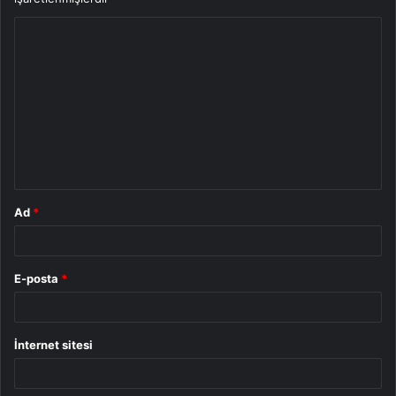
Y
o
r
u
m
*
Ad
*
E-posta
*
İnternet sitesi