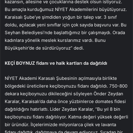
kazansın, ailesine ve çocuklarına destek olsun istiyoruz.
Bu amaçla kurduğumuz NİYET Akademilerini büyütüyoruz.
Karaisalı Şube’ye şimdiden yoğun bir talep var. 3 sınıf
doldu, açılacak yeni sınıflar için çok sayıda başvuru var. Bu
Seyhan Belediyesi’nde başlattığımız bir çalışmaydı. Orada
kadınlara yönelik meslek kurslarımız vardı. Bunu
Büyükşehir’de de sürdürüyoruz” dedi.
KEÇİ BOYNUZ fidanı ve halk kartları da dağıtıldı
NİYET Akademi Karasalı Şubesinin açılmasıyla birlikte
bölgedeki üreticilere keçiboynuzu fidanı dağıtıldı. 750-800
dekara keçiboynuzu dikileceğini söyleyen Önder Zeydan
Karalar, Karaisalı’da daha önce yüzbinlerce domates fidesi
dağıtıldığını hatırlattı. Lider Zeydan Karalar, “Bu yıl 8 bin
keçiboynuzu fidanı dağıtılıyor. Katma değeri yüksek değerli
bir üründür. İlçelerimizde milyonlarca çilek ve lavanta
fidanı dağıttık, dağıtmaya da devam ediyoruz. Sıradan bir