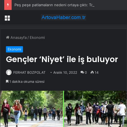
Peş peşe patlamaların nedeni ortaya çıktı: Toprağın altından 400 bomba çıktı
Menü
Anasayfa
/
Ekonomi
Ekonomi
Gençler ‘Niyet’ ile iş buluyor
FERHAT BOZPOLAT
Aralık 10, 2022
0
14
1 dakika okuma süresi