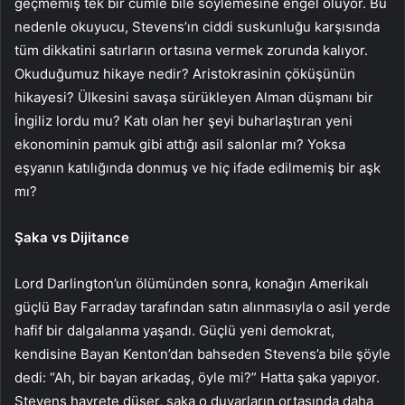
geçmemiş tek bir cümle bile söylemesine engel oluyor. Bu
nedenle okuyucu, Stevens’ın ciddi suskunluğu karşısında
tüm dikkatini satırların ortasına vermek zorunda kalıyor.
Okuduğumuz hikaye nedir? Aristokrasinin çöküşünün
hikayesi? Ülkesini savaşa sürükleyen Alman düşmanı bir
İngiliz lordu mu? Katı olan her şeyi buharlaştıran yeni
ekonominin pamuk gibi attığı asil salonlar mı? Yoksa
eşyanın katılığında donmuş ve hiç ifade edilmemiş bir aşk
mı?
Şaka vs Dijitance
Lord Darlington’un ölümünden sonra, konağın Amerikalı
güçlü Bay Farraday tarafından satın alınmasıyla o asil yerde
hafif bir dalgalanma yaşandı. Güçlü yeni demokrat,
kendisine Bayan Kenton’dan bahseden Stevens’a bile şöyle
dedi: “Ah, bir bayan arkadaş, öyle mi?” Hatta şaka yapıyor.
Stevens hayrete düşer, şaka o duvarların ortasında daha