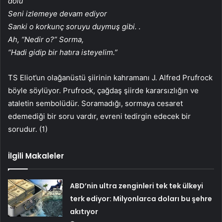
dolu
Seni izlemeye devam ediyor
Sanki o korkunç soruyu duymuş gibi. .
Ah, “Nedir o?” Sorma,
“Hadi gidip bir hatıra isteyelim.”
TS Eliot’un olağanüstü şiirinin kahramanı J. Alfred Prufrock
böyle söylüyor. Prufrock, çağdaş şiirde kararsızlığın ve
ataletin sembolüdür. Soramadığı, sormaya cesaret
edemediği bir soru vardır, evreni tedirgin edecek bir
sorudur. (1)
İlgili Makaleler
ABD’nin ultra zenginleri tek tek ülkeyi
terk ediyor: Milyonlarca doları bu şehre
akıtıyor