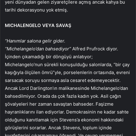
yeni dünyadan gelen ziyaretçilere açmış ancak kahya bu
tarihi dekorasyonu yok etmiş.
MICHALENGELO VEYA SAVAŞ
“Hanımlar salona gelir gider.
“Michelangelo’dan bahsediyor”
Alfred Prufrock diyor.
İçinden çıkamadığı bir döngüyü anlatıyor;
Michelangelo’nun sürekli konuşulduğu salonlarda, “bir çay
kaşığıyla ölçülen ömrü”yle, porselenlerin ortasında, evreni
sarsacak soruyu sormaya asla cesaret edemeyecektir.
Ancak Lord Darlington’ın malikanesinde Michelangelo’dan
bahsedilmiyor. Orada da çok fazla kadın yok. Asil çağın
şövalyeleri her zaman savaştan bahseder. Faşizme
hayranlıklarını ilan ediyorlar. Demokrasinin ne kadar sahte
olduğunu kanıtlamak için Stevens’a ekonomi hakkındaki
görüşlerini sorarlar. Ancak Stevens, toplum içinde
kıyafetlerini çıkarmamayı öğrendi. Ve cevap vermemesi,