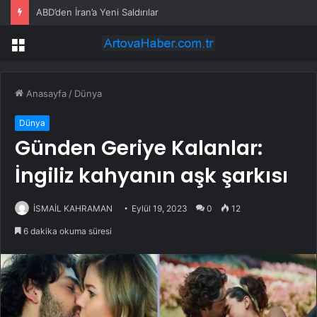
Çubuk’ta Müstakil Evde Yangın
Menü
Anasayfa
/
Dünya
Dünya
Günden Geriye Kalanlar:
İngiliz kahyanın aşk şarkısı
İSMAİL KAHRAMAN
Eylül 19, 2023
0
12
6 dakika okuma süresi