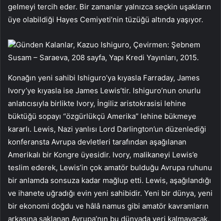
gelmeyi tercih eder. Bir zamanlar yalnızca seçkin uşakların
üye olabildiği Hayes Cemiyeti’nin tüzüğü altında yaşıyor.
Günden Kalanlar, Kazuo Ishiguro, Çevirmen: Şebnem
Susam – Saraeva, 208 sayfa, Yapı Kredi Yayınları, 2015.
Konağın yeni sahibi Ishiguro’ya kıyasla Farraday, James
Ivory’ye kıyasla ise James Lewis’tir. Ishiguro’nun onurlu
anlatıcısıyla birlikte Ivory, İngiliz aristokrasisi lehine
büktüğü sopayı “özgürlükçü Amerika” lehine bükmeye
kararlı. Lewis, Nazi yanlısı Lord Darlington’un düzenlediği
konferansta Avrupa devletleri tarafından aşağılanan
Amerikalı bir Kongre üyesidir. Ivory, malikaneyi Lewis’e
teslim ederek, Lewis’in çok amatör bulduğu Avrupa ruhunu
bir anlamda sonsuza kadar mağlup etti. Lewis, aşağılandığı
ve ihanete uğradığı evin yeni sahibidir. Yeni bir dünya, yeni
bir ekonomi doğdu ve hâlâ namus gibi amatör kavramların
arkasına saklanan Avrupa’nın bu dünyada yeri kalmayacak.