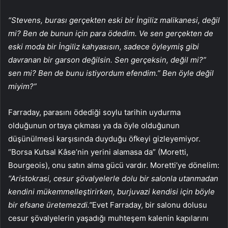
“Stevens, burası gerçekten eski bir İngiliz malikanesi, değil
mi? Ben de bunun için para ödedim. Ve sen gerçekten de
eski moda bir İngiliz kahyasısın, sadece öyleymiş gibi
davranan bir garson değilsin. Sen gerçeksin, değil mi?”
sen mi? Ben de bunu istiyordum efendim.” Ben öyle değil
miyim?”
Farraday, parasını ödediği soylu tarihin uydurma
olduğunun ortaya çıkması ya da öyle olduğunun
düşünülmesi karşısında duyduğu öfkeyi gizleyemiyor.
“Borsa Kutsal Kâse’nin yerini alamasa da” (Moretti,
Bourgeois), onu satın alma gücü vardır. Moretti’ye dönelim:
“Aristokrasi, cesur şövalyelerle dolu bir salonla utanmadan
kendini mükemmelleştirirken, burjuvazi kendisi için böyle
bir efsane üretemezdi.”
Evet Farraday, bir salonu dolusu
cesur şövalyelerin yaşadığı muhteşem kalenin kapılarını