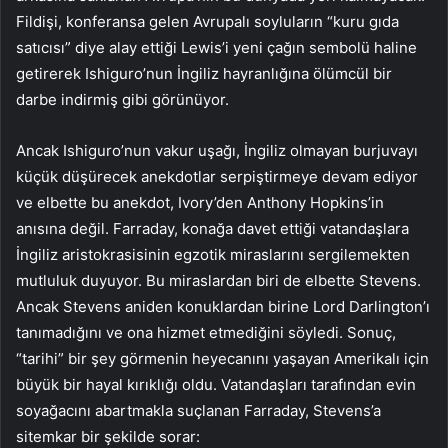
Fildişi, konferansa gelen Avrupalı ​​soyluların “kuru gıda
satıcısı” diye alay ettiği Lewis’i yeni çağın sembolü haline
getirerek Ishiguro’nun İngiliz hayranlığına ölümcül bir
darbe indirmiş gibi görünüyor.
Ancak Ishiguro’nun vakur uşağı, İngiliz olmayan burjuvayı
küçük düşürecek anekdotlar serpiştirmeye devam ediyor
ve elbette bu anekdot, Ivory’den Anthony Hopkins’in
anısına değil. Farraday, konağa davet ettiği vatandaşlara
İngiliz aristokrasisinin egzotik miraslarını sergilemekten
mutluluk duyuyor. Bu miraslardan biri de elbette Stevens.
Ancak Stevens aniden konuklardan birine Lord Darlington’ı
tanımadığını ve ona hizmet etmediğini söyledi. Sonuç,
“tarihi” bir şey görmenin heyecanını yaşayan Amerikalı için
büyük bir hayal kırıklığı oldu. Vatandaşları tarafından evin
soyağacını abartmakla suçlanan Farraday, Stevens’a
sitemkar bir şekilde sorar: