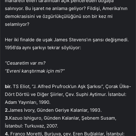
maharetli elleri tarafından açık pencereden doğaya
salınıyor. Bu işaret ne anlama geliyor? Fildişi, Amerika’nın
demokrasisini ve özgürlükçülüğünü son bir kez mi
selamlıyor?
Her iki finalde de uşak James Stevens’ın şansı değişmedi.
1956’da aynı şarkıyı tekrar söylüyor:
“Cesaretim var mı?
“Evreni karıştırmak için mi?”
bir.
TS Eliot, “J. Alfred Prufrock’un Aşk Şarkısı”, Çorak Ülke-
Dört Dörtlü ve Diğer Şiirler, Çev. Suphi Aytimur. İstanbul:
Adam Yayınları, 1990.
2.
James Ivory, Günden Geriye Kalanlar, 1993.
3.
Kazuo Ishiguro, Günden Kalanlar, Şebnem Susam,
İstanbul: Turkuvaz, 2007.
4.
Franco Moretti, Burjuva, çev. Eren Buğlalılar, İstanbul: