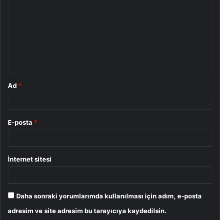
r
u
m
*
Ad
*
E-posta
*
İnternet sitesi
Daha sonraki yorumlarımda kullanılması için adım, e-posta
adresim ve site adresim bu tarayıcıya kaydedilsin.