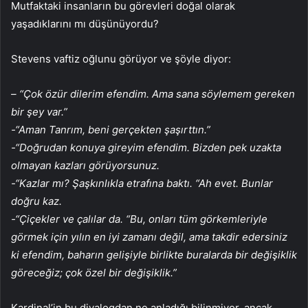
Mutfaktaki insanların bu görevleri doğal olarak
yaşadıklarını mı düşünüyordu?
Stevens vaftiz oğlunu görüyor ve şöyle diyor:
– “Çok özür dilerim efendim. Ama sana söylemem gereken
bir şey var.”
-“Aman Tanrım, beni gerçekten şaşırttın.”
-“Doğrudan konuya gireyim efendim. Bizden pek uzakta
olmayan kazları görüyorsunuz.
-“Kazlar mı? Şaşkınlıkla etrafına baktı. “Ah evet. Bunlar
doğru kaz.
-“Çiçekler ve çalılar da. “Bu, onları tüm görkemleriyle
görmek için yılın en iyi zamanı değil, ama takdir edersiniz
ki efendim, baharın gelişiyle birlikte buralarda bir değişiklik
göreceğiz; çok özel bir değişiklik.”
Kardinal’in bu diyalogdan ne anladığı bilinmiyor, ancak