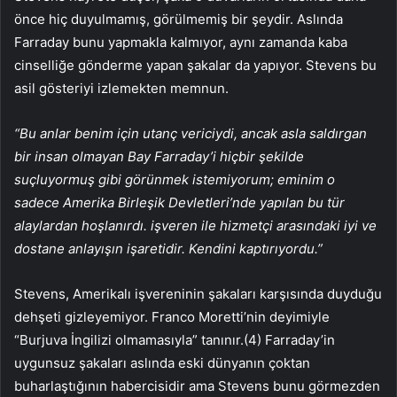
önce hiç duyulmamış, görülmemiş bir şeydir. Aslında
Farraday bunu yapmakla kalmıyor, aynı zamanda kaba
cinselliğe gönderme yapan şakalar da yapıyor. Stevens bu
asil gösteriyi izlemekten memnun.
“Bu anlar benim için utanç vericiydi, ancak asla saldırgan
bir insan olmayan Bay Farraday’i hiçbir şekilde
suçluyormuş gibi görünmek istemiyorum; eminim o
sadece Amerika Birleşik Devletleri’nde yapılan bu tür
alaylardan hoşlanırdı. işveren ile hizmetçi arasındaki iyi ve
dostane anlayışın işaretidir. Kendini kaptırıyordu.”
Stevens, Amerikalı işvereninin şakaları karşısında duyduğu
dehşeti gizleyemiyor. Franco Moretti’nin deyimiyle
“Burjuva İngilizi olmamasıyla” tanınır.(4) Farraday’in
uygunsuz şakaları aslında eski dünyanın çoktan
buharlaştığının habercisidir ama Stevens bunu görmezden