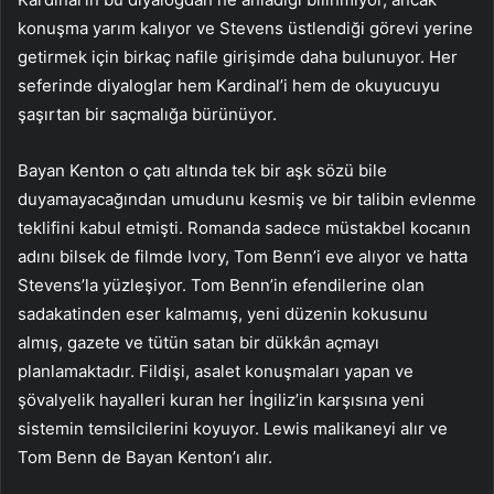
konuşma yarım kalıyor ve Stevens üstlendiği görevi yerine
getirmek için birkaç nafile girişimde daha bulunuyor. Her
seferinde diyaloglar hem Kardinal’i hem de okuyucuyu
şaşırtan bir saçmalığa bürünüyor.
Bayan Kenton o çatı altında tek bir aşk sözü bile
duyamayacağından umudunu kesmiş ve bir talibin evlenme
teklifini kabul etmişti. Romanda sadece müstakbel kocanın
adını bilsek de filmde Ivory, Tom Benn’i eve alıyor ve hatta
Stevens’la yüzleşiyor. Tom Benn’in efendilerine olan
sadakatinden eser kalmamış, yeni düzenin kokusunu
almış, gazete ve tütün satan bir dükkân açmayı
planlamaktadır. Fildişi, asalet konuşmaları yapan ve
şövalyelik hayalleri kuran her İngiliz’in karşısına yeni
sistemin temsilcilerini koyuyor. Lewis malikaneyi alır ve
Tom Benn de Bayan Kenton’ı alır.