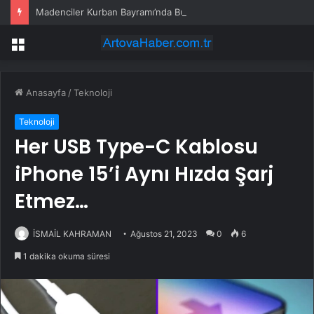
Madenciler Kurban Bayramı’nda Buluştu
Menü
Anasayfa
/
Teknoloji
Teknoloji
Her USB Type-C Kablosu
iPhone 15’i Aynı Hızda Şarj
Etmez…
İSMAİL KAHRAMAN
Ağustos 21, 2023
0
6
1 dakika okuma süresi