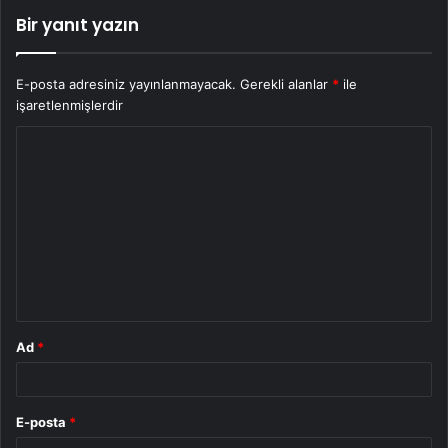
Bir yanıt yazın
E-posta adresiniz yayınlanmayacak.
Gerekli alanlar
*
ile
işaretlenmişlerdir
Y
o
r
u
m
*
Ad
*
E-posta
*