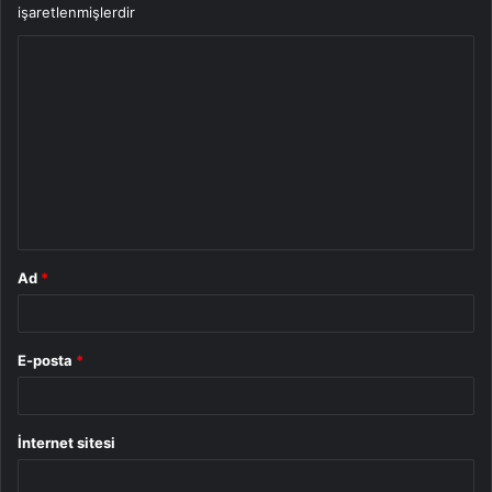
işaretlenmişlerdir
Y
o
r
u
m
*
Ad
*
E-posta
*
İnternet sitesi