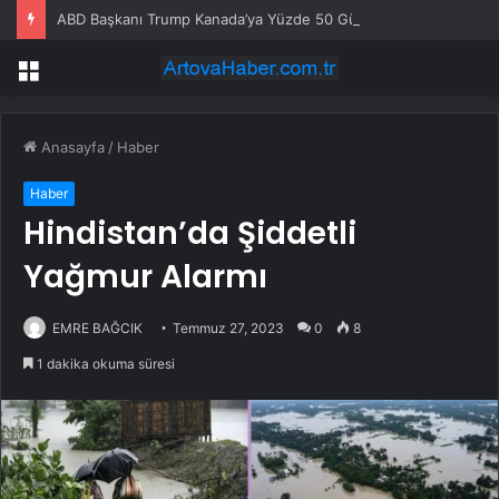
ABD Başkanı Trump Kanada’ya Yüzde 50 Gümrük Vergisi Getirdi
Menü
Anasayfa
/
Haber
Haber
Hindistan’da Şiddetli
Yağmur Alarmı
EMRE BAĞCIK
Temmuz 27, 2023
0
8
1 dakika okuma süresi