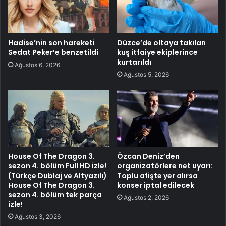
Hadise’nin son hareketi
Düzce’de oltaya takılan
Sedat Peker’e benzetildi
kuş itfaiye ekiplerince
kurtarıldı
Ağustos 6, 2026
Ağustos 5, 2026
House Of The Dragon 3.
Özcan Deniz’den
sezon 4. bölüm Full HD izle!
organizatörlere net uyarı:
(Türkçe Dublaj ve Altyazılı)
Toplu afişte yer alırsa
House Of The Dragon 3.
konser iptal edilecek
sezon 4. bölüm tek parça
Ağustos 2, 2026
izle!
Ağustos 3, 2026