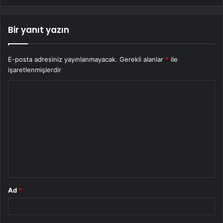
Bir yanıt yazın
E-posta adresiniz yayınlanmayacak.
Gerekli alanlar
*
ile
işaretlenmişlerdir
Y
o
r
u
m
*
Ad
*