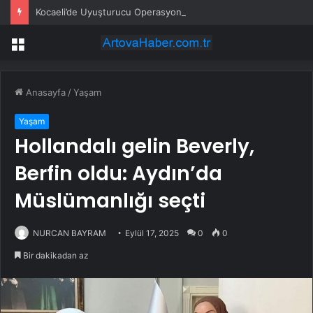
Kocaeli’de Uyuşturucu Operasyonu: 1.7 Milyon Hap Ele Geçirildi
Menü
Anasayfa
/
Yaşam
Yaşam
Hollandalı gelin Beverly,
Berfin oldu: Aydın’da
Müslümanlığı seçti
NURCAN BAYRAM
Eylül 17, 2025
0
0
Bir dakikadan az