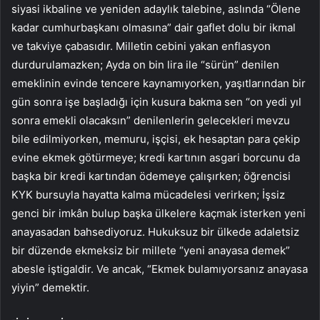
siyasi ikbaline ve yeniden adaylık talebine, aslında “Ölene
kadar cumhurbaşkanı olmasına” dair gaflet dolu bir ikmal
ve takviye çabasıdır. Milletin cebini yakan enflasyon
durdurulamazken; Ayda on bin lira ile “sürün” denilen
emeklinin evinde tencere kaynamıyorken, yaşıtlarından bir
gün sonra işe başladığı için kusura bakma sen “on yedi yıl
sonra emekli olacaksın” denilenlerin gelecekleri mevzu
bile edilmiyorken, memuru, işçisi, ek hesaptan para çekip
evine ekmek götürmeye; kredi kartının asgari borcunu da
başka bir kredi kartından ödemeye çalışırken; öğrencisi
KYK bursuyla hayatta kalma mücadelesi verirken; İşsiz
genci bir imkân bulup başka ülkelere kaçmak isterken yeni
anayasadan bahsediyoruz. Hukuksuz bir ülkede adaletsiz
bir düzende ekmeksiz bir millete “yeni anayasa demek”
abesle iştigaldir. Ve ancak, “Ekmek bulamıyorsanız anayasa
yiyin” demektir.