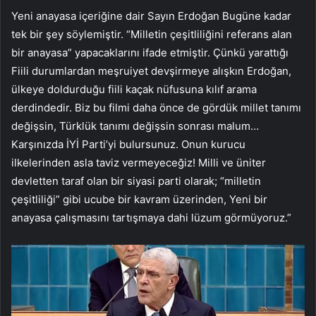
Yeni anayasa içeriğine dair Sayın Erdoğan Bugüne kadar
tek bir şey söylemiştir. “Milletin çeşitliliğini referans alan
bir anayasa” yapacaklarını ifade etmiştir. Çünkü yarattığı
Fiili durumlardan meşruiyet devşirmeye alışkın Erdoğan,
ülkeye doldurduğu fiili kaçak nüfusuna kılıf arama
derdindedir. Biz bu filmi daha önce de gördük millet tanımı
değişsin, Türklük tanımı değişsin sonrası malum…
Karşınızda İYİ Parti’yi bulursunuz. Onun kurucu
ilkelerinden asla taviz vermeyeceğiz! Milli ve üniter
devletten taraf olan bir siyasi parti olarak; “milletin
çeşitliliği” gibi ucube bir kavram üzerinden, Yeni bir
anayasa çalışmasını tartışmaya dahi lüzum görmüyoruz.”