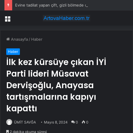
Evine tadilat yapan çift, gizli bölmede deste deste para buldu
Menü
Anasayfa
/
Haber
Haber
İlk kez kürsüye çıkan İYİ
Parti lideri Müsavat
Dervişoğlu, Anayasa
tartışmalarına kapıyı
kapattı
ÜMİT SAVĞA
Mayıs 8, 2024
0
0
2 dakika okuma süresi