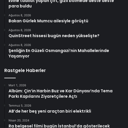
Evine tadilat yapan çift, gizli bölmede deste deste
para buldu
Ağustos 8, 2026
Bakan Gürlek Mumcu ailesiyle görüştü
Ağustos 8, 2026
QuinStreet hissesi bugün neden yükselişte?
Ağustos 8, 2026
Şenliğin En Güzeli Osmangazi’nin Mahallelerinde
Yaşanıyor
Rastgele Haberler
Mart 1, 2026
Albüm: Çin’in Harbin Buz ve Kar Dünyası’nda Tema
Parkı Kapılarını Ziyaretçilere Açtı
Temmuz 5, 2026
AB’de her beş yeni araçtan biri elektrikli
Nisan 20, 2024
Ra belgesel filmi bugün İstanbul’da gösterilecek