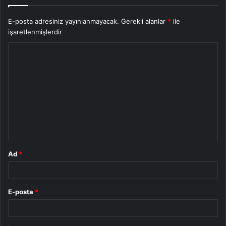
E-posta adresiniz yayınlanmayacak.
Gerekli alanlar
*
ile
işaretlenmişlerdir
Y
o
r
u
m
*
Ad
*
E-posta
*