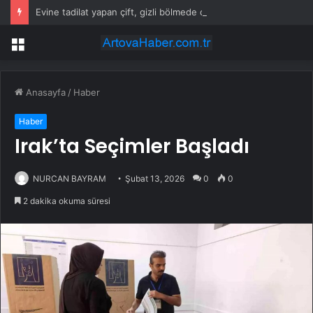
Evine tadilat yapan çift, gizli bölmede deste deste para buldu
Menü
Anasayfa
/
Haber
Haber
Irak’ta Seçimler Başladı
NURCAN BAYRAM
Şubat 13, 2026
0
0
2 dakika okuma süresi