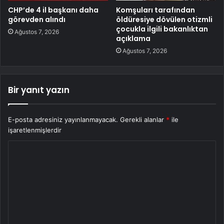
CHP’de 4 il başkanı daha
Komşuları tarafından
görevden alındı
öldüresiye dövülen otizmli
çocukla ilgili bakanlıktan
Ağustos 7, 2026
açıklama
Ağustos 7, 2026
Bir yanıt yazın
E-posta adresiniz yayınlanmayacak.
Gerekli alanlar
*
ile
işaretlenmişlerdir
Y
o
r
u
m
*