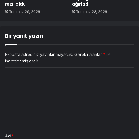
rezil oldu
ağırladı
Temmuz 29, 2026
Temmuz 28, 2026
Bir yanıt yazın
E-posta adresiniz yayınlanmayacak.
Gerekli alanlar
*
ile
işaretlenmişlerdir
Y
o
r
u
m
*
Ad
*