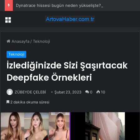
Dynatrace hissesi bugün neden yükselişte?
Menü
Anasayfa
/
Teknoloji
Teknoloji
İzlediğinizde Sizi Şaşırtacak
Deepfake Örnekleri
ZÜBEYDE ÇELEBİ
Şubat 23, 2023
0
10
2 dakika okuma süresi