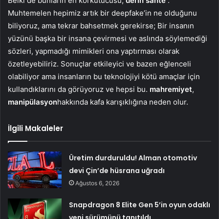
Belki de bunların en korkutucusu,
derin sahte
.
Muhtemelen hepimiz artık bir deepfake’in ne olduğunu
biliyoruz, ama tekrar bahsetmek gerekirse; Bir insanın
yüzünü başka bir insana çevirmesi ve aslında söylemediği
sözleri, yapmadığı mimikleri ona yaptırması olarak
özetleyebiliriz. Sonuçlar etkileyici ve bazen eğlenceli
olabiliyor ama insanların bu teknolojiyi kötü amaçlar için
kullandıklarını da görüyoruz ve hepsi bu.
mahremiyet
,
manipülasyon
hakkında kafa karışıklığına neden olur.
İlgili Makaleler
Üretim durduruldu! Alman otomotiv
devi Çin’de hüsrana uğradı
Ağustos 6, 2026
Snapdragon 8 Elite Gen 5’in oyun odaklı
yeni sürümünü tanıtıldı