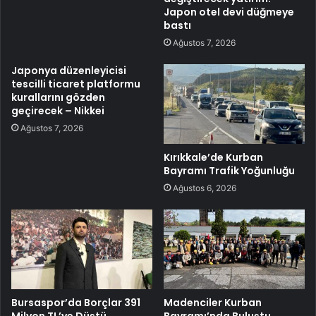
Japon otel devi düğmeye
bastı
Ağustos 7, 2026
Japonya düzenleyicisi
tescilli ticaret platformu
kurallarını gözden
geçirecek – Nikkei
Ağustos 7, 2026
Kırıkkale’de Kurban
Bayramı Trafik Yoğunluğu
Ağustos 6, 2026
Bursaspor’da Borçlar 391
Madenciler Kurban
Milyon TL’ye Düştü
Bayramı’nda Buluştu