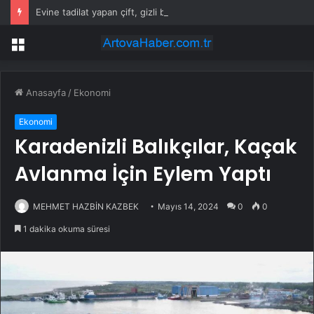
Evine tadilat yapan çift, gizli bölmede deste deste para buldu
Menü
Anasayfa
/
Ekonomi
Ekonomi
Karadenizli Balıkçılar, Kaçak
Avlanma İçin Eylem Yaptı
MEHMET HAZBİN KAZBEK
Mayıs 14, 2024
0
0
1 dakika okuma süresi