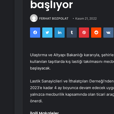
başlıyor
FERHAT BOZPOLAT
Kasım 21, 2022
Facebook
Twitter
LinkedIn
Tumblr
Pinterest
Reddit
Ulaştırma ve Altyapı Bakanlığı kararıyla, şehirl
kullanılan taşıtlarda kış lastiği takılmasını mecb
başlayacak.
Lastik Sanayicileri ve İthalatçıları Derneği’nd
2023’e kadar 4 ay boyunca devam edecek uygulam
yalnızca mecburilik kapsamında olan ticari araçl
önerdi.
İlgili Makaleler