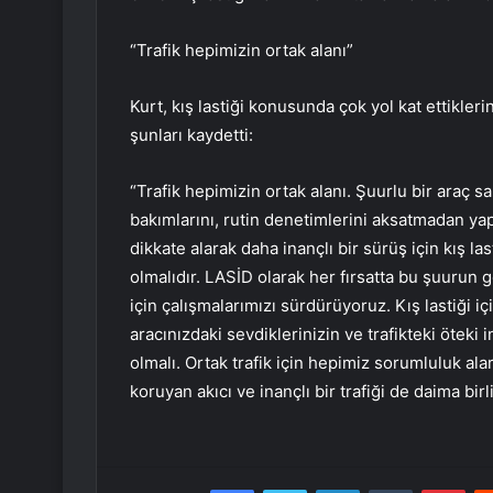
“Trafik hepimizin ortak alanı”
Kurt, kış lastiği konusunda çok yol kat ettikler
şunları kaydetti:
“Trafik hepimizin ortak alanı. Şuurlu bir araç sa
bakımlarını, rutin denetimlerini aksatmadan yap
dikkate alarak daha inançlı bir sürüş için kış l
olmalıdır. LASİD olarak her fırsatta bu şuurun 
için çalışmalarımızı sürdürüyoruz. Kış lastiği 
aracınızdaki sevdiklerinizin ve trafikteki ötek
olmalı. Ortak trafik için hepimiz sorumluluk ala
koruyan akıcı ve inançlı bir trafiği de daima birl
Facebook
Twitter
LinkedIn
Tumblr
Pint