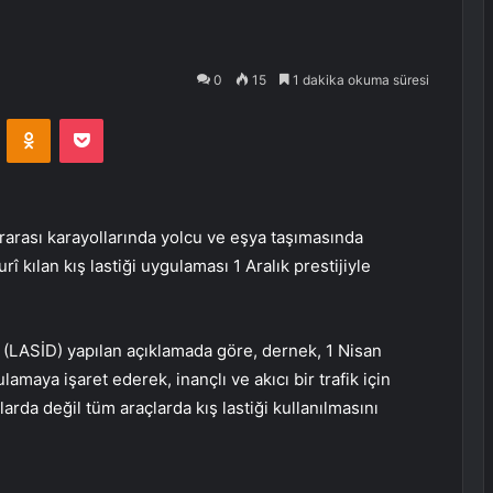
0
15
1 dakika okuma süresi
VKontakte
Odnoklassniki
Pocket
erarası karayollarında yolcu ve eşya taşımasında
urî kılan kış lastiği uygulaması 1 Aralık prestijiyle
en (LASİD) yapılan açıklamada göre, dernek, 1 Nisan
aya işaret ederek, inançlı ve akıcı bir trafik için
arda değil tüm araçlarda kış lastiği kullanılmasını