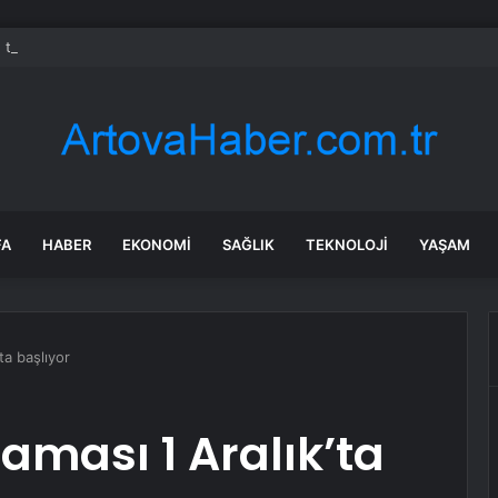
 tadilat yapan çift, gizli bölmede deste deste para buldu
FA
HABER
EKONOMI
SAĞLIK
TEKNOLOJI
YAŞAM
’ta başlıyor
laması 1 Aralık’ta