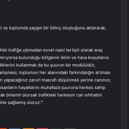
ini ve toplumda yaygın bir bilinç oluştuğunu aktararak,
hibi trafiğe çıkmadan evvel nasıl tertipli olarak araç
tırıyorsa bulunduğu bölgenin iklim ve hava koşullarını
astiklerini kullanmak da bu şuurun bir modülüdür,
gelişmesi, toplumun her alanındaki farkındalığın artması
için yapacağınız zarurî masrafı düşünmek yerine canınızı,
i insanların hayatlarını muhafaza şuuruna herkes sahip
rak önlemli olursak trafikteki herkesin can sıhhatini
ikte sağlamış oluruz.'”
erest
Reddit
VKontakte
Odnoklassniki
Pocket
E-Posta ile paylaş
Yazdır