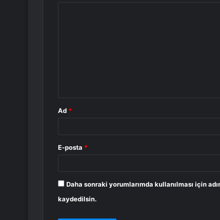
Y
o
r
u
m
*
Ad
*
E-posta
*
Daha sonraki yorumlarımda kullanılması için adı
kaydedilsin.