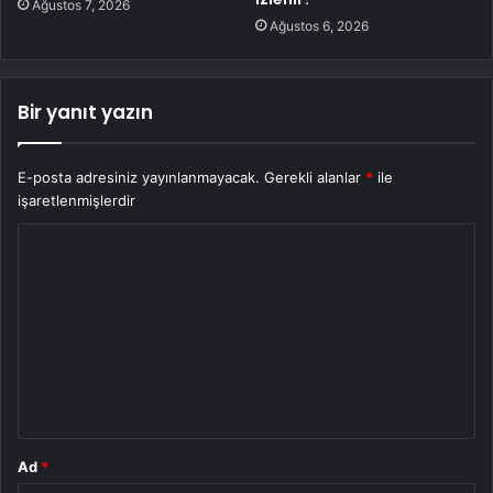
Ağustos 7, 2026
Ağustos 6, 2026
Bir yanıt yazın
E-posta adresiniz yayınlanmayacak.
Gerekli alanlar
*
ile
işaretlenmişlerdir
Y
o
r
u
m
*
Ad
*