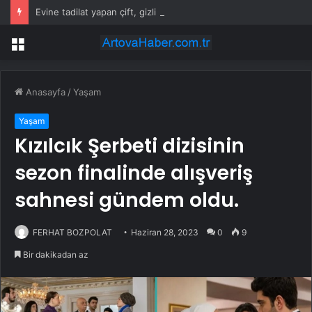
Evine tadilat yapan çift, gizli bölmede deste deste para buldu
Menü
Anasayfa
/
Yaşam
Yaşam
Kızılcık Şerbeti dizisinin
sezon finalinde alışveriş
sahnesi gündem oldu.
FERHAT BOZPOLAT
Haziran 28, 2023
0
9
Bir dakikadan az