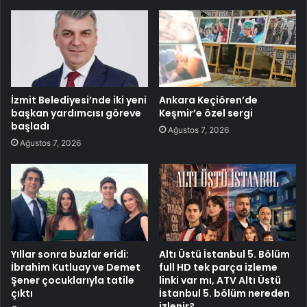
İzmit Belediyesi’nde iki yeni
Ankara Keçiören’de
başkan yardımcısı göreve
Keşmir’e özel sergi
başladı
Ağustos 7, 2026
Ağustos 7, 2026
Yıllar sonra buzlar eridi:
Altı Üstü İstanbul 5. Bölüm
İbrahim Kutluay ve Demet
full HD tek parça izleme
Şener çocuklarıyla tatile
linki var mı, ATV Altı Üstü
çıktı
İstanbul 5. bölüm nereden
izlenir?