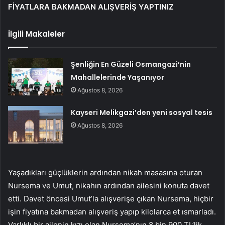
FİYATLARA BAKMADAN ALIŞVERİŞ YAPTINIZ
İlgili Makaleler
Şenliğin En Güzeli Osmangazi’nin
Mahallelerinde Yaşanıyor
Ağustos 8, 2026
Kayseri Melikgazi’den yeni sosyal tesis
Ağustos 8, 2026
Yaşadıkları güçlüklerin ardından nikah masasına oturan
Nursema ve Umut, nikahın ardından ailesini konuta davet
etti. Davet öncesi Umut’la alışverişe çıkan Nursema, hiçbir
işin fiyatına bakmadan alışveriş yapıp kilolarca et ısmarladı.
Varlıklı bir ailenin kızı olan Nursema’nın 8 bin 900 TL’lik