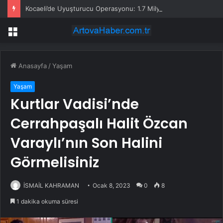
Kocaeli’de Uyuşturucu Operasyonu: 1.7 Milyon Hap Ele Geçirildi
Menü
Anasayfa
/
Yaşam
Yaşam
Kurtlar Vadisi’nde
Cerrahpaşalı Halit Özcan
Varaylı’nın Son Halini
Görmelisiniz
İSMAİL KAHRAMAN
Ocak 8, 2023
0
8
1 dakika okuma süresi