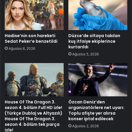
Hadise’nin son hareketi
Düzce’de oltaya takılan
Sedat Peker’e benzetildi
kuş itfaiye ekiplerince
kurtarıldı
Ağustos 6, 2026
Ağustos 5, 2026
House Of The Dragon 3.
Özcan Deniz’den
sezon 4. bölüm Full HD izle!
organizatörlere net uyarı:
(Türkçe Dublaj ve Altyazılı)
Toplu afişte yer alırsa
House Of The Dragon 3.
konser iptal edilecek
sezon 4. bölüm tek parça
Ağustos 2, 2026
izle!