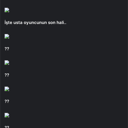
İşte usta oyuncunun son hali..
??
??
??
??