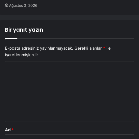
Ağustos 3, 2026
Bir yanıt yazın
E-posta adresiniz yayınlanmayacak.
Gerekli alanlar
*
ile
işaretlenmişlerdir
Y
o
r
u
m
*
Ad
*