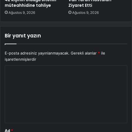
müteahhidine tahliye
Ziyaret Etti
Ağustos 9, 2026
Ağustos 9, 2026
Bir yanıt yazın
E-posta adresiniz yayınlanmayacak.
Gerekli alanlar
*
ile
işaretlenmişlerdir
Y
o
r
u
m
*
Ad
*