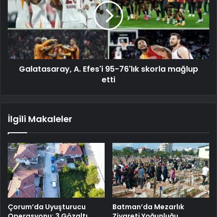
Galatasaray, A. Efes'i 95-76'lık skorla mağlup
etti
İlgili Makaleler
Çorum’da Uyuşturucu
Batman’da Mezarlık
Operasyonu: 3 Gözaltı
Ziyareti Yoğunluğu