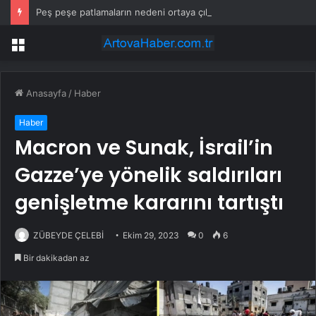
Peş peşe patlamaların nedeni ortaya çıktı: Toprağın altından 400 bomba çıktı
Menü
Anasayfa
/
Haber
Haber
Macron ve Sunak, İsrail’in
Gazze’ye yönelik saldırıları
genişletme kararını tartıştı
ZÜBEYDE ÇELEBİ
Ekim 29, 2023
0
6
Bir dakikadan az