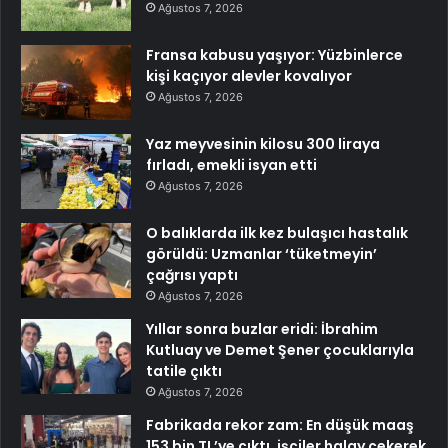
Ağustos 7, 2026
Fransa kabusu yaşıyor: Yüzbinlerce
kişi kaçıyor alevler kovalıyor
Ağustos 7, 2026
Yaz meyvesinin kilosu 300 liraya
fırladı, emekli isyan etti
Ağustos 7, 2026
O balıklarda ilk kez bulaşıcı hastalık
görüldü: Uzmanlar ‘tüketmeyin’
çağrısı yaptı
Ağustos 7, 2026
Yıllar sonra buzlar eridi: İbrahim
Kutluay ve Demet Şener çocuklarıyla
tatile çıktı
Ağustos 7, 2026
Fabrikada rekor zam: En düşük maaş
153 bin TL’ye çıktı, işçiler halay çekerek