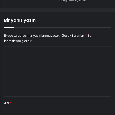
Ağustos 6, 2026
Bir yanıt yazın
E-posta adresiniz yayınlanmayacak.
Gerekli alanlar
*
ile
işaretlenmişlerdir
Y
o
r
u
m
*
Ad
*