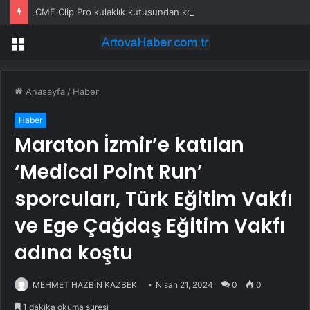
CMF Clip Pro kulaklık kutusundan kontrol edilebiliyor
Menü
Anasayfa
/
Haber
Haber
Maraton İzmir’e katılan
‘Medical Point Run’
sporcuları, Türk Eğitim Vakfı
ve Ege Çağdaş Eğitim Vakfı
adına koştu
MEHMET HAZBİN KAZBEK
Nisan 21, 2024
0
0
1 dakika okuma süresi