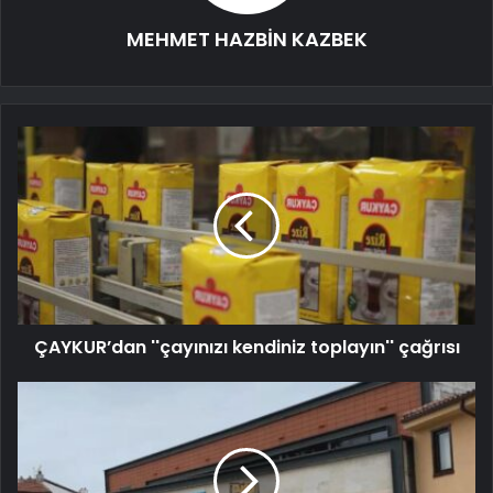
MEHMET HAZBİN KAZBEK
ÇAYKUR’dan ''çayınızı kendiniz toplayın'' çağrısı