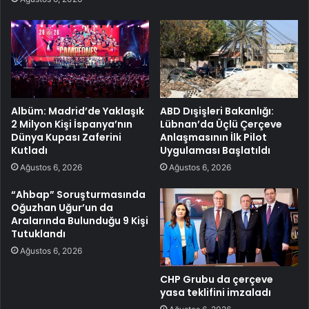
Albüm: Madrid’de Yaklaşık
ABD Dışişleri Bakanlığı:
2 Milyon Kişi İspanya’nın
Lübnan’da Üçlü Çerçeve
Dünya Kupası Zaferini
Anlaşmasının İlk Pilot
Kutladı
Uygulaması Başlatıldı
Ağustos 6, 2026
Ağustos 6, 2026
“Ahbap” Soruşturmasında
Oğuzhan Uğur’un da
Aralarında Bulunduğu 9 Kişi
Tutuklandı
Ağustos 6, 2026
CHP Grubu da çerçeve
yasa teklifini imzaladı