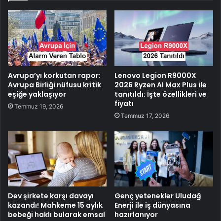
Avrupa’yı korkutan rapor:
Lenovo Legion R9000X
Avrupa Birliği nüfusu kritik
2026 Ryzen AI Max Plus ile
eşiğe yaklaşıyor
tanıtıldı: İşte özellikleri ve
fiyatı
Temmuz 19, 2026
Temmuz 17, 2026
Dev şirkete karşı davayı
Genç yetenekler Uludağ
kazandı! Mahkeme 15 aylık
Enerji ile iş dünyasına
bebeği haklı bularak emsal
hazırlanıyor