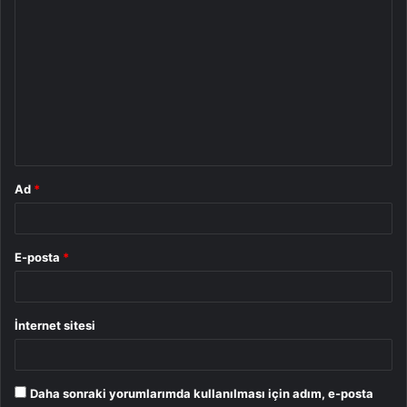
Y
o
r
u
m
*
Ad
*
E-posta
*
İnternet sitesi
Daha sonraki yorumlarımda kullanılması için adım, e-posta