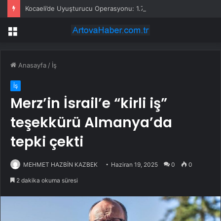
Kocaeli’de Uyuşturucu Operasyonu: 1.7 Milyon Hap Ele Geçirildi
Menü
Anasayfa
/
İş
İş
Merz’in İsrail’e “kirli iş”
teşekkürü Almanya’da
tepki çekti
MEHMET HAZBİN KAZBEK
Haziran 19, 2025
0
0
2 dakika okuma süresi