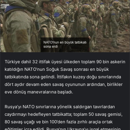
Türkiye dahil 32 ittifak üyesi ülkeden toplam 90 bin askerin
katıldığın NATO’nun Soğuk Savaş sonrası en büyük
tatbikatında sona gelindi. İttifakın kuzey doğu sınırlarında
dört aydır devam eden savaş oyununun ardından, birlikler
eve dönüş manevralarına başladı.
Rusya’yı NATO sınırlarına yönelik saldırgan tavırlardan
caydırmayı hedefleyen tatbikatta; toplam 50 savaş gemisi,
80 savaş uçağı ve bin 100’den fazla zırhlı araçla ortak
eğitimler icra edildi. Rusya’nın Ukrayna’yı işgal etmesinin