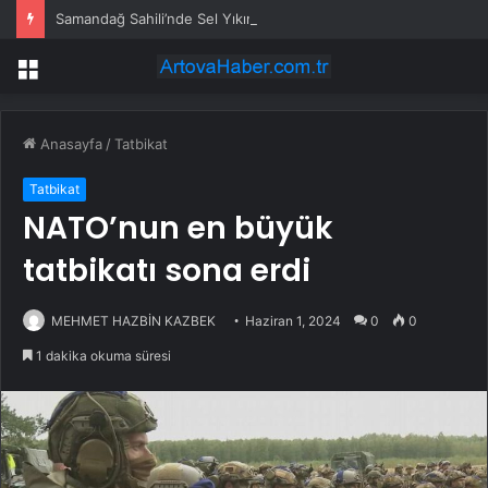
Samandağ Sahili’nde Sel Yıkımı
Menü
Anasayfa
/
Tatbikat
Tatbikat
NATO’nun en büyük
tatbikatı sona erdi
MEHMET HAZBİN KAZBEK
Haziran 1, 2024
0
0
1 dakika okuma süresi