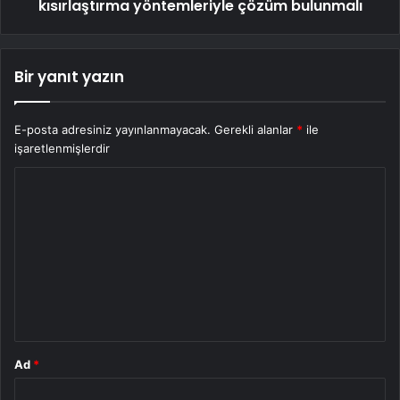
kısırlaştırma yöntemleriyle çözüm bulunmalı
Bir yanıt yazın
E-posta adresiniz yayınlanmayacak.
Gerekli alanlar
*
ile
işaretlenmişlerdir
Y
o
r
u
m
*
Ad
*