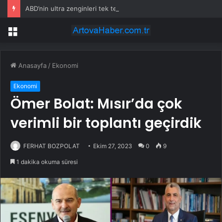
ABD’nin ultra zenginleri tek tek ülkeyi terk ediyor: Milyonlarca doları bu şehre akıtıyor
Menü
Anasayfa
/
Ekonomi
Ekonomi
Ömer Bolat: Mısır’da çok
verimli bir toplantı geçirdik
FERHAT BOZPOLAT
Ekim 27, 2023
0
9
1 dakika okuma süresi