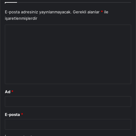
E-posta adresiniz yayınlanmayacak.
Gerekli alanlar
*
ile
işaretlenmişlerdir
Y
o
r
u
m
*
Ad
*
E-posta
*