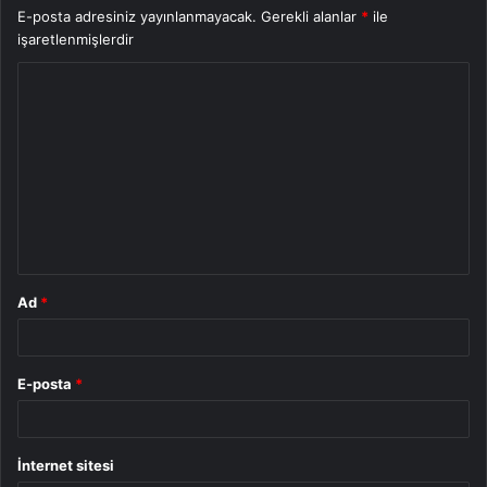
E-posta adresiniz yayınlanmayacak.
Gerekli alanlar
*
ile
işaretlenmişlerdir
Y
o
r
u
m
*
Ad
*
E-posta
*
İnternet sitesi