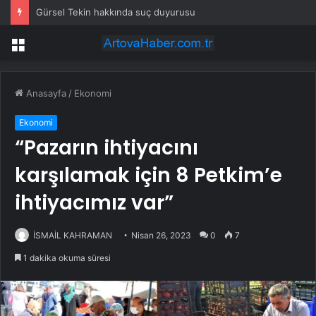
Gürsel Tekin hakkında suç duyurusu
Menü
Anasayfa
/
Ekonomi
Ekonomi
“Pazarın ihtiyacını
karşılamak için 8 Petkim’e
ihtiyacımız var”
İSMAİL KAHRAMAN
Nisan 26, 2023
0
7
1 dakika okuma süresi