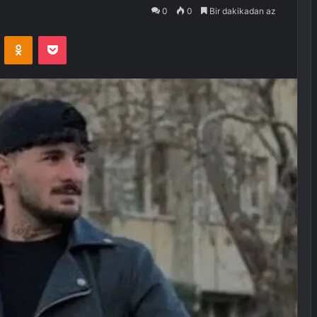
0
0
Bir dakikadan az
VKontakte
Odnoklassniki
Pocket