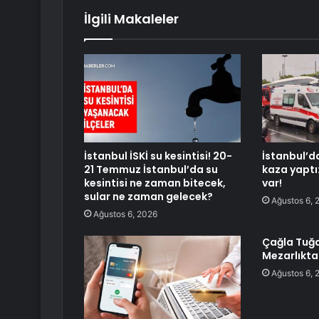
İlgili Makaleler
İstanbul İSKİ su kesintisi! 20-
İstanbul’d
21 Temmuz İstanbul’da su
kaza yaptı
kesintisi ne zaman bitecek,
var!
sular ne zaman gelecek?
Ağustos 6, 
Ağustos 6, 2026
Çağla Tuğa
Mezarlıkta
Ağustos 6, 