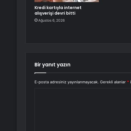
Kredi kartıyla internet
alışverişi devri bitti
Ağustos 6, 2026
Bir yanıt yazın
E-posta adresiniz yayınlanmayacak.
Gerekli alanlar
*
i
Y
o
r
u
m