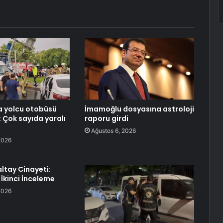
a yolcu otobüsü
İmamoğlu dosyasına astroloji
: Çok sayıda yaralı
raporu girdi
Ağustos 6, 2026
2026
ltay Cinayeti:
 İkinci İnceleme
2026