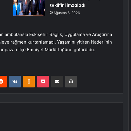
teklifini imzaladı
Ağustos 6, 2026
dan ambulansla Eskişehir Sağlık, Uygulama ve Araştırma
leye rağmen kurtarılamadı. Yaşamını yitiren Naderi’nin
Odunpazarı İlçe Emniyet Müdürlüğüne götürüldü.
erest
Reddit
VKontakte
Odnoklassniki
Pocket
E-Posta ile paylaş
Yazdır