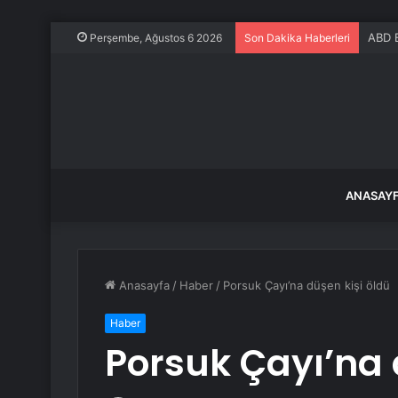
ABD B
Perşembe, Ağustos 6 2026
Son Dakika Haberleri
ANASAY
Anasayfa
/
Haber
/
Porsuk Çayı’na düşen kişi öldü
Haber
Porsuk Çayı’na 