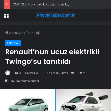
CMF Clip Pro kulaklık kutusundan kontrol edilebiliyor
Menü
Anasayfa
/
Teknoloji
Teknoloji
Renault’nun ucuz elektrikli
Twingo’su tanıtıldı
FERHAT BOZPOLAT
Kasım 16, 2023
0
2
1 dakika okuma süresi