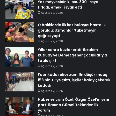
Yaz meyvesinin kilosu 300 liraya
fırladı, emekli isyan etti
Ağustos 7, 2026
O balıklarda ilk kez bulaşıcı hastalık
görüldü: Uzmanlar ‘tüketmeyin’
çağrısı yaptı
Ağustos 7, 2026
Yıllar sonra buzlar eridi: İbrahim
Kutluay ve Demet Şener çocuklarıyla
tatile çıktı
Ağustos 7, 2026
Fabrikada rekor zam: En düşük maaş
153 bin TL’ye çıktı, işçiler halay çekerek
kutladı
Ağustos 7, 2026
Haberler.com Özel: Özgür Özel’in yeni
parti ilanına Gürsel Tekin’den ilk
yorum
Ağustos 6, 2026