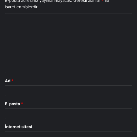
E-posta adresiniz yayınlanmayacak.
Gerekli alanlar
*
ile
işaretlenmişlerdir
Y
o
r
u
m
*
Ad
*
E-posta
*
İnternet sitesi