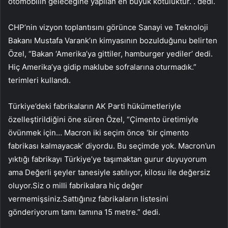
otomobilin geleceğine yapılan en büyük kötülüktür. . dedi.
CHP’nin vizyon toplantısını görünce Sanayi ve Teknoloji
Bakanı Mustafa Varank’ın kimyasının bozulduğunu belirten
Özel, “Bakan ‘Amerika’ya gittiler, hamburger yediler’ dedi.
Hiç Amerika’ya gidip maklube sofralarına oturmadık.”
terimleri kullandı.
Türkiye’deki fabrikaların AK Parti hükümetleriyle
özelleştirildiğini öne süren Özel, “Çimento üretimiyle
övünmek için… Macron iki seçim önce ‘bir çimento
fabrikası kalmayacak’ diyordu. Bu seçimde yok. Macron’un
yıktığı fabrikayı Türkiye’ye taşımaktan gurur duyuyorum
ama Değerli şeyler tanesiyle satılıyor, kilosu ile değersiz
oluyor.Siz o milli fabrikalara hiç değer
vermemişsiniz.Sattığınız fabrikaların listesini
gönderiyorum tamı tamına 15 metre.” dedi.