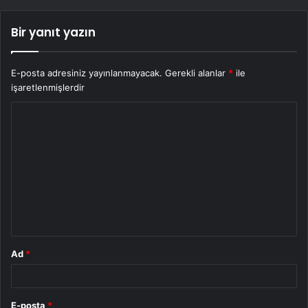
Bir yanıt yazın
E-posta adresiniz yayınlanmayacak.
Gerekli alanlar
*
ile
işaretlenmişlerdir
Y
o
r
u
m
*
Ad
*
E-posta
*