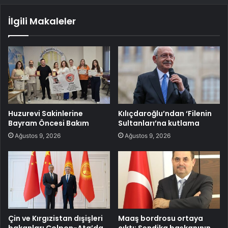
İlgili Makaleler
Huzurevi Sakinlerine
Kılıçdaroğlu’ndan ‘Filenin
Bayram Öncesi Bakım
Sultanları’na kutlama
Ağustos 9, 2026
Ağustos 9, 2026
Çin ve Kırgızistan dışişleri
Maaş bordrosu ortaya
bakanları Çolpon-Ata’da
çıktı: Sendika başkanının