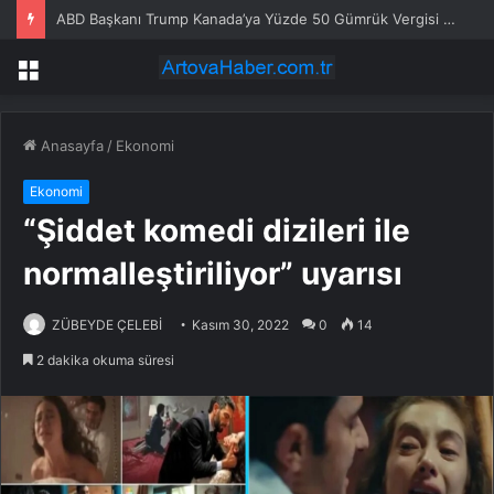
ABD Başkanı Trump Kanada’ya Yüzde 50 Gümrük Vergisi Getirdi
Menü
Anasayfa
/
Ekonomi
Ekonomi
“Şiddet komedi dizileri ile
normalleştiriliyor” uyarısı
ZÜBEYDE ÇELEBİ
Kasım 30, 2022
0
14
2 dakika okuma süresi