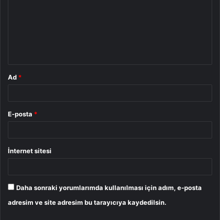
r
u
m
*
Ad
*
E-posta
*
İnternet sitesi
Daha sonraki yorumlarımda kullanılması için adım, e-posta
adresim ve site adresim bu tarayıcıya kaydedilsin.