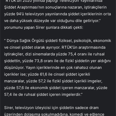
“RTÜK’ün 2020 yılında yaptığı Televizyon Yayınlarında
Şiddet Araştırması’nın sonuçlarına nazaran, iştirakçilerin
yüzde 94’ü televizyon yayınlarında şiddet içeriklerinin orta
ve daha yüksek düzeyde var olduğunu dile getiriyor.”
yorumunu yapan Sirer şunlara dikkati çekti:
” Dünya Sağlık Örgütü şiddeti fiziksel, psikolojik, ekonomik
ve cinsel şiddet olarak ayırıyor. RTÜK’ün araştırmasında
iştirakçiler, dizi sinemalarda yüzde 75,4 oranı ile ruhsal
şiddettin, yüzde 73,8 oranı ile de fizikî şiddetin yer aldığını
düşünüyor. Yayın içeriklerinde en çok rahatsız olunan
içerikler ise; yüzde 61,6 ile cinsel şiddet içerikli
manzaralar, yüzde 57,2 ile fizikî şiddet içerikli imgeler,
yüzde 57,6 ile ekonomik şiddet içeren manzaralar, yüzde
57,4 ile de ruhsal şiddet içeren imgelerdir.”
Sirer, televizyon izleyicisi için şiddetin sadece dram
üzerinden dolaşıma sokulmadığına, komedi ve eğlence